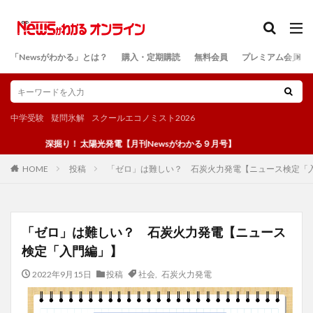
カテゴリー
「Newsがわかる」とは？
購入・定期購読
無料会員
プレミアム会員
検索
中学受験
疑問氷解
スクールエコノミスト2026
深掘り！ 太陽光発電【月刊Newsがわかる９月号】
投稿
「ゼロ」は難しい？ 石炭火力発電【ニュース検定「
HOME
「ゼロ」は難しい？ 石炭火力発電【ニュース
検定「入門編」】
2022年9月15日
投稿
社会
,
石炭火力発電