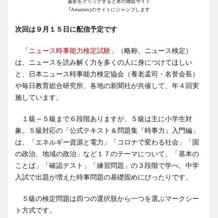
書影をクリックすると本の通販サイト
｢Amazon｣のサイトにジャンプします
次回は９月１５日に配信予定です
「
ニュース時事能力検定試験
」（略称、ニュース検定）
は、ニュースを読み解く力を多くの人に身につけてほしい
と、日本ニュース時事能力検定協会（養老孟司・名誉会長）
や毎日教育総合研究所、各地の新聞社が共催して、年４回実
施しています。
１級～５級まで６段階ありますが、５級は主に小学生対
象。５級対応の「公式テキスト＆問題集『時事力』入門編」
は、「エネルギー資源と電力」「コロナで変わる社会」「国
の政治、地域の政治」など１７のテーマについて、「基本の
ことば」「確認テスト」「練習問題」の３段階で学べ、中学
入試で出題が増えた時事問題の基礎固めにぴったりです。
５級の検定問題は四つの選択肢から一つを選ぶマークシー
ト方式です。