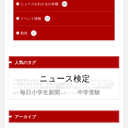
ニュースがわかるの本棚
189
イベント情報
12
動画
3
人気のタグ
ニュース検定
大相撲
青天を衝け
知りたいんジャ
ー
勉強の仕方
渋沢栄一
受験
化石燃料
ゼロ・ウェイストセンター
やる気
SDGs
レシピ
テレワーク
自転車保険
再生可能エネルギー
地図地理検定
毎日小学生新聞
中学受験
教育
紙幣
スマホ
アーカイブ