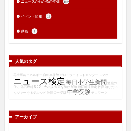
ニュースがわかるの本棚
189
イベント情報
12
動画
3
人気のタグ
再生可能エネルギー
自転車保険
ゼロ・ウェイストセンター
スマホ
ニュース検定
毎日小学生新聞
勉強の
SDGs
仕方
化石燃料
大相撲
青天を衝け
紙幣
地図地理検定
教育
知りたい
中学受験
んジャー
やる気レシピ
渋沢栄一
受験
テレワーク
アーカイブ