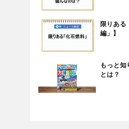
限りある
編」】
もっと知
とは？