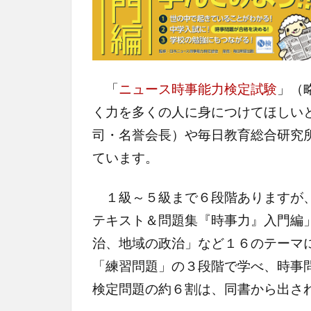
「
ニュース時事能力検定試験
」（
く力を多くの人に身につけてほしい
司・名誉会長）や毎日教育総合研究
ています。
１級～５級まで６段階ありますが、
テキスト＆問題集『時事力』入門編
治、地域の政治」など１６のテーマ
「練習問題」の３段階で学べ、時事
検定問題の約６割は、同書から出さ