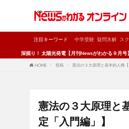
カテゴリー
注目キーワード
中学受験
疑問氷解
スク
掘り！ 太陽光発電【月刊Newsがわかる９月号】
投稿
憲法の３大原理と基本的人権【
HOME
憲法の３大原理と
定「入門編」】