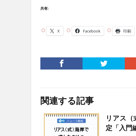
共有:
X
Facebook
印刷
関連する記事
リアス（
定「入門