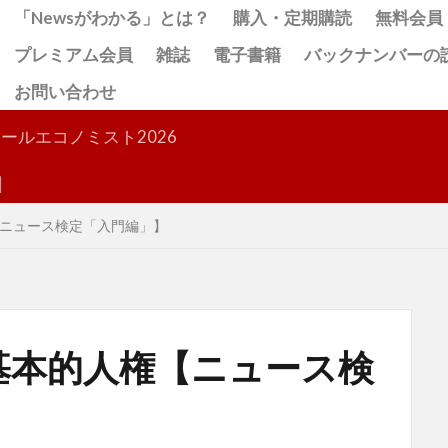
「Newsがわかる」とは？
購入・定期購読
無料会員
プレミアム会員
雑誌
電子書籍
バックナンバーの
お問い合わせ
検索
ールエコノミスト2026
ニュース検定「入門編」】
基本的人権【ニュース検