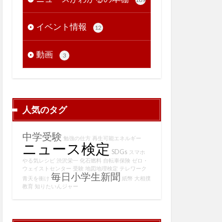
イベント情報
12
動画
3
人気のタグ
中学受験
勉強の仕方
再生可能エネルギー
ニュース検定
SDGs
スマホ
やる気レシピ
渋沢栄一
化石燃料
自転車保険
ゼロ・
ウェイストセンター
受験
地図地理検定
テレワーク
毎日小学生新聞
青天を衝け
紙幣
大相撲
教育
知りたいんジャー