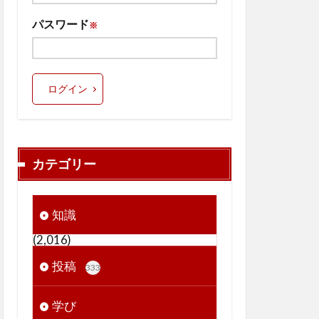
パスワード
※
ログイン
カテゴリー
知識
(2,016)
投稿
333
学び