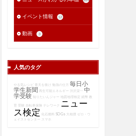
イベント情報
12
動画
3
人気のタグ
毎日小
やる気レシピ
青天を衝け
勉強の仕方
学生新聞
中
再生可能エネルギー
渋沢栄一
学受験
知りたいんジャー
地図地理検定
紙幣
教
ニュー
育
受験
自転車保険
テレワーク
ス検定
SDGs
化石燃料
大相撲
ゼロ・ウ
ェイストセンター
スマホ