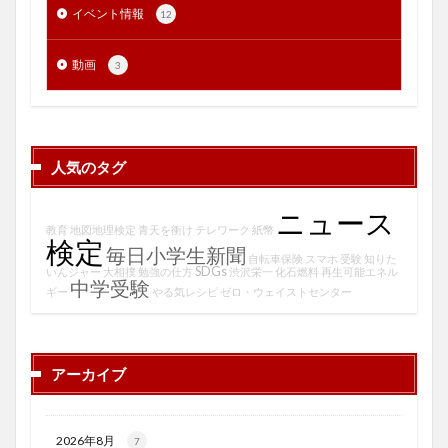
イベント情報
12
動画
3
人気のタグ
ニュース
教育
地図地理検定
青天を衝け
テレワーク
紙幣
検定
毎日小学生新聞
自転車保険
スマホ
受験
知りた
SDGs
いんジャー
大相撲
勉強の仕方
渋沢栄一
化石燃料
再生可能エネル
中学受験
ギー
やる気レシピ
ゼロ・ウェイストセンター
アーカイブ
2026年8月
7