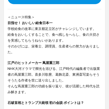
＜ニュース特集＞
目指せ！ おいしい給食日本一
学校給食の改革に東京都足立区がチャレンジしています。
給食をおいしくすることで、食べ残しをへらし、食の大切さ
を実感してもらうねらいがあります。
そのかげには、栄養士、調理員、生産者らの努力がありまし
た。
江戸のヒットメーカー 蔦屋重三郎
NHK大河ドラマで脚光を浴びる、江戸時代の編集者で出版業
者の蔦屋重三郎。喜多川歌麿、葛飾北斎、東洲斎写楽らそう
そうたる作者を世に送り出しました。
そんな蔦屋重三郎の功績を振り返り、彼が活躍した時代を読
み解きます。
石破首相とトランプ大統領 初の会談 ポイントは？