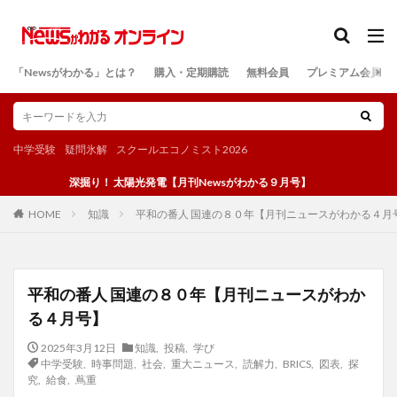
カテゴリー
「Newsがわかる」とは？
購入・定期購読
無料会員
プレミアム会員
検索
中学受験
疑問氷解
スクールエコノミスト2026
深掘り！ 太陽光発電【月刊Newsがわかる９月号】
知識
平和の番人 国連の８０年【月刊ニュースがわかる４月
HOME
平和の番人 国連の８０年【月刊ニュースがわか
る４月号】
2025年3月12日
知識
,
投稿
,
学び
中学受験
,
時事問題
,
社会
,
重大ニュース
,
読解力
,
BRICS
,
図表
,
探
究
,
給食
,
蔦重