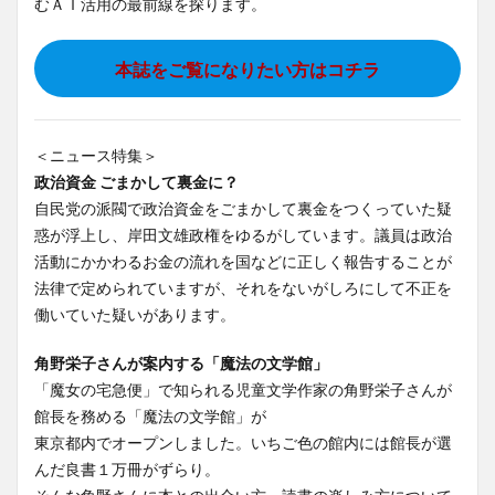
むＡＩ活用の最前線を探ります。
本誌をご覧になりたい方はコチラ
＜ニュース特集＞
政治資金 ごまかして裏金に？
自民党の派閥で政治資金をごまかして裏金をつくっていた疑
惑が浮上し、岸田文雄政権をゆるがしています。議員は政治
活動にかかわるお金の流れを国などに正しく報告することが
法律で定められていますが、それをないがしろにして不正を
働いていた疑いがあります。
角野栄子さんが案内する「魔法の文学館」
「魔女の宅急便」で知られる児童文学作家の角野栄子さんが
館長を務める「魔法の文学館」が
東京都内でオープンしました。いちご色の館内には館長が選
んだ良書１万冊がずらり。