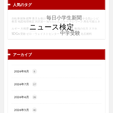
人気のタグ
毎日小学生新聞
自転車保険
紙幣
青天を衝け
やる気レシピ
教育
地図地理検定
渋沢栄一
知りたいんジャー
テレワーク
再生可能エネ
ニュース検定
ルギー
大相撲
勉強の仕方
スマホ
中学受験
SDGs
受験
ゼロ・ウェイストセンター
化石燃料
アーカイブ
2026年8月
8
2026年7月
37
2026年6月
38
2026年5月
40