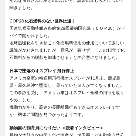
そんな角野さんに本との出合い方、読書の楽しみ方について
聞きました。
COP28 化石燃料のない世界は遠く
国連気候変動枠組み条約第28回締約国会議（ＣＯＰ28）がド
バイで開かれました。
地球温暖化を引き起こす化石燃料使用の使用について激しい
議論がかわされましたが、意見が一致せず、「この10年で化
石燃料からの脱却を加速させる」との合意になりました。
日本で墜落のオスプレイ 飛行停止
アメリカ空軍の輸送用飛行機オスプレイが11月末、鹿児島
県・屋久島沖で墜落し、乗っていた８人が亡くなりました。
この事故を受け、アメリカ軍はオスプレイ全機の飛行を取り
やめました。
機動力があり、高速の長距離飛行もできるオスプレイです
が、機体に問題が見つかったようです。
動物園の飼育員になりたい ＜読者インタビュー＞
動物が大好きな中学１年の読者が、埼玉県こども動物自然公