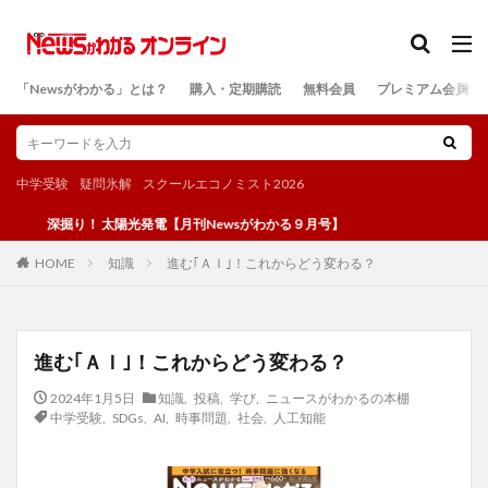
カテゴリー
「Newsがわかる」とは？
購入・定期購読
無料会員
プレミアム会員
検索
中学受験
疑問氷解
スクールエコノミスト2026
深掘り！ 太陽光発電【月刊Newsがわかる９月号】
知識
進む｢ＡＩ｣！これからどう変わる？
HOME
進む｢ＡＩ｣！これからどう変わる？
2024年1月5日
知識
,
投稿
,
学び
,
ニュースがわかるの本棚
中学受験
,
SDGs
,
AI
,
時事問題
,
社会
,
人工知能