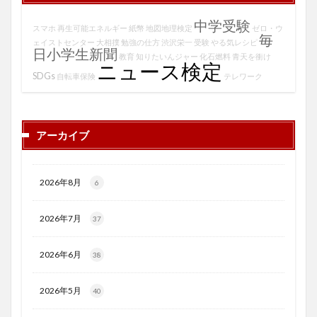
中学受験
スマホ
再生可能エネルギー
紙幣
地図地理検定
ゼロ・ウ
毎
ェイストセンター
大相撲
勉強の仕方
渋沢栄一
受験
やる気レシピ
日小学生新聞
教育
知りたいんジャー
化石燃料
青天を衝け
ニュース検定
SDGs
自転車保険
テレワーク
アーカイブ
2026年8月
6
2026年7月
37
2026年6月
38
2026年5月
40