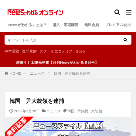
カテゴリー
「Newsがわかる」とは？
購入・定期購読
無料会員
プレミアム会員
検索
中学受験
疑問氷解
スクールエコノミスト2026
深掘り！ 太陽光発電【月刊Newsがわかる９月号】
ニュース
韓国 尹大統領を逮捕
HOME
韓国 尹大統領を逮捕
2025年2月28日
ニュース
韓国
,
尹錫悦
,
大統領