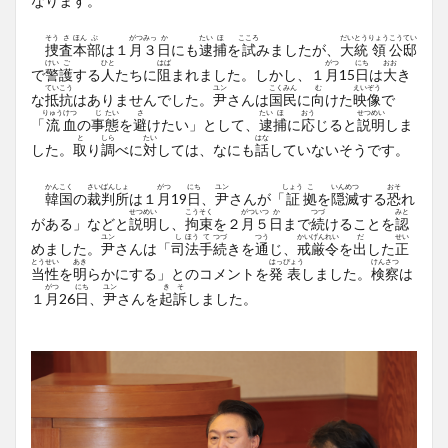
なります。
そう
さ
ほん
ぶ
がつ
みっ
か
たい
ほ
こころ
だい
とう
りょう
こう
てい
捜
査
本
部
は１
月
３
日
にも
逮
捕
を
試
みましたが、
大
統
領
公
邸
けい
ご
ひと
はば
がつ
にち
おお
で
警
護
する
人
たちに
阻
まれました。しかし、１
月
15
日
は
大
き
てい
こう
ユン
こく
みん
む
えい
ぞう
な
抵
抗
はありませんでした。
尹
さんは
国
民
に
向
けた
映
像
で
りゅう
けつ
じ
たい
さ
たい
ほ
おう
せつ
めい
「
流
血
の
事
態
を
避
けたい」として、
逮
捕
に
応
じると
説
明
しま
と
しら
たい
はな
した。
取
り
調
べに
対
しては、なにも
話
していないそうです。
かん
こく
さい
ばん
しょ
がつ
にち
ユン
しょう
こ
いん
めつ
おそ
韓
国
の
裁
判
所
は１
月
19
日
、
尹
さんが「
証
拠
を
隠
滅
する
恐
れ
せつ
めい
こう
そく
がつ
いつ
か
つづ
みと
がある」などと
説
明
し、
拘
束
を２
月
５
日
まで
続
けることを
認
ユン
し
ほう
て
つづ
つう
かい
げん
れい
だ
せい
めました。
尹
さんは「
司
法
手
続
きを
通
じ、
戒
厳
令
を
出
した
正
とう
せい
あき
はっ
ぴょう
けんさつ
当
性
を
明
らかにする」とのコメントを
発
表
しました。
検察
は
がつ
にち
ユン
き
そ
１
月
26
日
、
尹
さんを
起
訴
しました。