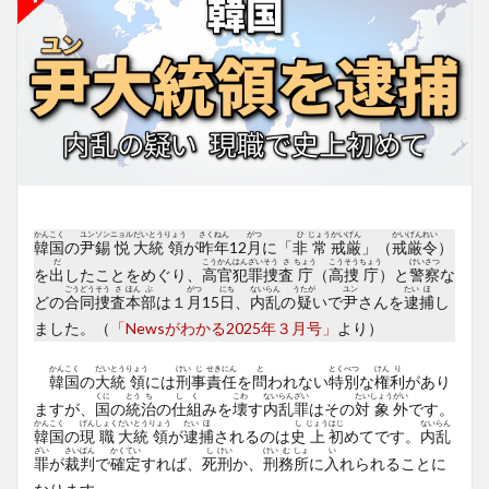
かん
こく
ユン
ソン
ニョル
だい
とう
りょう
さく
ねん
がつ
ひ
じょう
かい
げん
かい
げん
れい
韓
国
の
尹
錫
悦
大
統
領
が
昨
年
12
月
に「
非
常
戒
厳
」（
戒
厳
令
）
だ
こう
かん
はん
ざい
そう
さ
ちょう
こう
そう
ちょう
けい
さつ
を
出
したことをめぐり、
高
官
犯
罪
捜
査
庁
（
高
捜
庁
）と
警
察
な
ごう
どう
そう
さ
ほん
ぶ
がつ
にち
ない
らん
うたが
ユン
たい
ほ
どの
合
同
捜
査
本
部
は１
月
15
日
、
内
乱
の
疑
いで
尹
さんを
逮
捕
し
ました。（
「Newsがわかる2025年３月号」
より）
かん
こく
だい
とう
りょう
けい
じ
せき
にん
と
とく
べつ
けん
り
韓
国
の
大
統
領
には
刑
事
責
任
を
問
われない
特
別
な
権
利
があり
くに
とう
ち
し
く
こわ
ない
らん
ざい
たい
しょう
がい
ますが、
国
の
統
治
の
仕
組
みを
壊
す
内
乱
罪
はその
対
象
外
です。
かん
こく
げん
しょく
だい
とう
りょう
たい
ほ
し
じょう
はじ
ない
らん
韓
国
の
現
職
大
統
領
が
逮
捕
されるのは
史
上
初
めてです。
内
乱
ざい
さい
ばん
かく
てい
し
けい
けい
む
しょ
い
罪
が
裁
判
で
確
定
すれば、
死
刑
か、
刑
務
所
に
入
れられることに