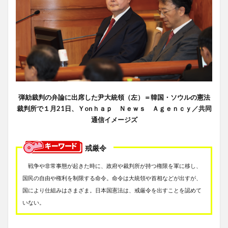
弾劾裁判の弁論に出席した尹大統領（左）＝韓国・ソウルの憲法
裁判所で１月21日、Ｙonｈａｐ Ｎｅｗｓ Ａｇｅｎｃｙ／共同
通信イメージズ
戒厳令
戦争や非常事態が起きた時に、政府や裁判所が持つ権限を軍に移し、
国民の自由や権利を制限する命令。命令は大統領や首相などが出すが、
国により仕組みはさまざま。日本国憲法は、戒厳令を出すことを認めて
いない。