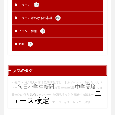
ニュース
689
ニュースがわかるの本棚
189
イベント情報
12
動画
3
人気のタグ
やる気レシピ
青天を衝け
紙幣
再生可能エネルギー
スマホ
知りたいんジ
毎日小学生新聞
中学受験
ャー
教育
自転車保険
大相
ニ
SDGs
撲
勉強の仕方
テレワーク
地図地理検定
化石燃料
渋沢栄一
ュース検定
ゼロ・ウェイストセンター
受験