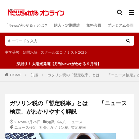
カテゴリー
「Newsがわかる」とは？
購入・定期購読
無料会員
プレミアム会員
検索
中学受験
疑問氷解
スクールエコノミスト2026
深掘り！ 太陽光発電【月刊Newsがわかる９月号】
知識
ガソリン税の「暫定税率」とは 「ニュース検定」
HOME
ガソリン税の「暫定税率」とは 「ニュース
検定」がわかりやすく解説
2025年9月26日
知識
,
学び
,
ニュース
ニュース検定
,
社会
,
ガソリン税
,
暫定税率