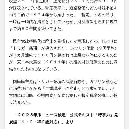
税金２８．７円に加え、上乗せ分２５．１円の計５３．８円
が課税されている。暫定税率は、道路整備などの財源不足を
補う目的で１９７４年から始まった。「暫定」の名の通り、
当時は一時的な措置とされていたが、財源確保を理由に現在
まで約５０年間を続いてきた。
民主党政権時代に廃止を目指したが実現したが、代わりに
「
トリガー条項
」が導入された。 ガソリン価格（全国平均）
が３カ月連続で１６０円を超えれば上乗せを停止するものだ
が、東日本大震災（２０１１年）の復興財源確保のために凍
結されたものになっている。
国民民主党はトリガー条項の凍結解除や、ガソリン税など
に消費税にかかる「二重課税」の廃止なども求めていたが、
大綱には自民、公明両党と３党合意した暫定税率の廃止が盛
り込まれた。
「２０２５年版ニュース検定 公式テキスト「時事力」発
展編（１・２・準２級対応）」より