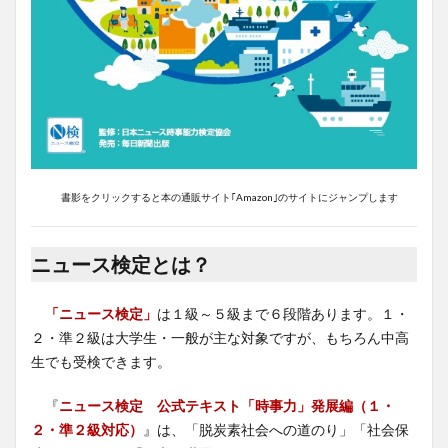
書影をクリックすると本の通販サイト｢Amazon｣のサイトにジャンプします
ニュース検定とは？
「ニュース検定」
は１級～５級まで６段階あります。１・
２・準２級は大学生・一般が主な対象ですが、もちろん中高
生でも受検できます。
『
ニュース検定 公式テキスト「時事力」発展編（１・
２・準２級対応）
』は、「脱炭素社会への道のり」「社会保