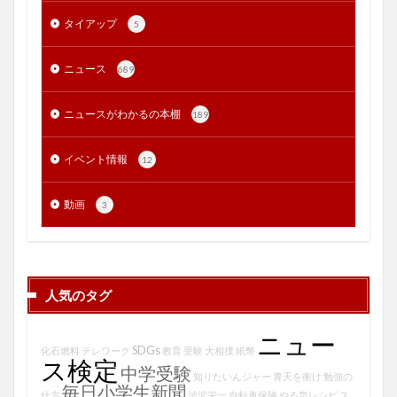
タイアップ
5
ニュース
689
ニュースがわかるの本棚
189
イベント情報
12
動画
3
人気のタグ
ニュー
SDGs
化石燃料
テレワーク
教育
受験
大相撲
紙幣
ス検定
中学受験
知りたいんジャー
青天を衝け
勉強の
毎日小学生新聞
仕方
渋沢栄一
自転車保険
やる気レシピ
ス