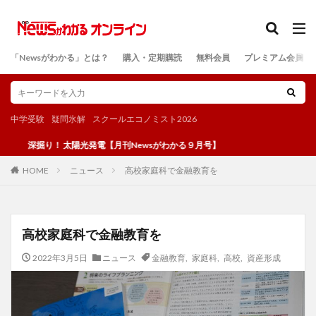
カテゴリー
「Newsがわかる」とは？
購入・定期購読
無料会員
プレミアム会員
検索
中学受験
疑問氷解
スクールエコノミスト2026
り！ 太陽光発電【月刊Newsがわかる９月号】
ニュース
高校家庭科で金融教育を
HOME
高校家庭科で金融教育を
2022年3月5日
ニュース
金融教育
,
家庭科
,
高校
,
資産形成