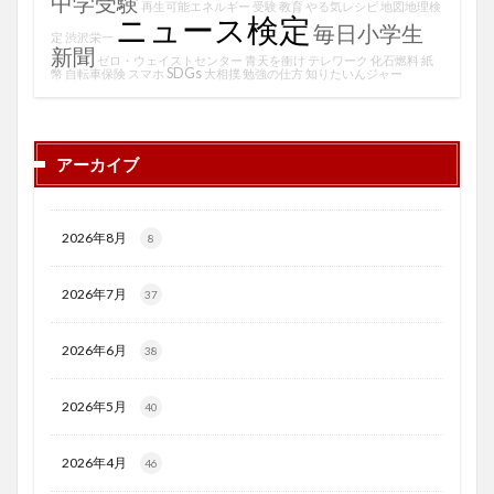
中学受験
再生可能エネルギー
受験
教育
やる気レシピ
地図地理検
ニュース検定
毎日小学生
定
渋沢栄一
新聞
ゼロ・ウェイストセンター
青天を衝け
テレワーク
化石燃料
紙
SDGs
幣
自転車保険
スマホ
大相撲
勉強の仕方
知りたいんジャー
アーカイブ
2026年8月
8
2026年7月
37
2026年6月
38
2026年5月
40
2026年4月
46