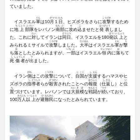
ていました。
ぐん
がつ
つい
たち
こう
げき
イスラエル
軍
は10
月
１
日
、ヒズボラをさらに
攻
撃
するため
ち
じょう
ぶ
たい
なん
ぶ
せ
こ
はっ
ぴょう
に
地
上
部
隊
をレバノン
南
部
に
攻
め
込
ませたと
発
表
しまし
たい
どう
じつ
ぱつ
い
じょう
た。これに
対
してイランは
同
日
、イスラエルを180
発
以
上
と
こう
げき
たい
はん
ぐん
う
みられるミサイルで
攻
撃
しました。
大
半
はイスラエル
軍
が
撃
お
いち
ぶ
りょう
ない
お
ち
落
としたとみられますが、
一
部
はイスラエル
領
内
に
落
ちて
し
しょう
しゃ
で
死
傷
者
が
出
ました。
がわ
こう
げき
じ
こく
し
えん
イラン
側
はこの
攻
撃
について、
自
国
が
支
援
するハマスやヒ
し
どう
しゃ
さつ
がい
ほう
ふく
し
かえ
い
ズボラの
指
導
者
らが
殺
害
されたことへの
報
復
（
仕
返
し）と
位
ち
だい
き
ぼ
せん
とう
つづ
置
づけています。レバノンでは
大
規
模
な
戦
闘
が
続
いており、
まん
にん
い
じょう
ひ
なん
みん
100
万
人
以
上
が
避
難
民
になったとみられています。