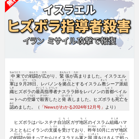
ちゅう
とう
せん
とう
ひろ
きん
ちょう
たか
中
東
での
戦
闘
が
広
がり、
緊
張
が
高
まりました。イスラエル
ぐん
がつ
にち
きょ
てん
きょう
は
そ
軍
は９
月
28
日
、レバノンを
拠
点
とするイスラム
教
シーア
派
組
しき
さい
こう
し
どう
しゃ
し
しゅ
と
織
ヒズボラの
最
高
指
導
者
ナスララ
師
をレバノンの
首
都
ベイル
くう
ばく
さつ
がい
はっ
ぴょう
し
ぼう
ートへの
空
爆
で
殺
害
したと
発
表
しました。ヒズボラも
死
亡
を
みと
認
めました。（
「Newsがわかる2024年12月号」
より）
じ
ち
く
ち
く
そ
しき
ヒズボラはパレスチナ
自
治
区
ガザ
地
区
のイスラム
組
織
ハマ
し
えん
う
さく
ねん
がつ
ち
く
スとともにイランの
支
援
を
受
けており、
昨
年
10
月
にガザ
地
区
せん
とう
はじ
ぐん
こっ
きょう
たたか
の
戦
闘
が
始
まってからはイスラエル
軍
と
国
境
をはさんで
戦
っ