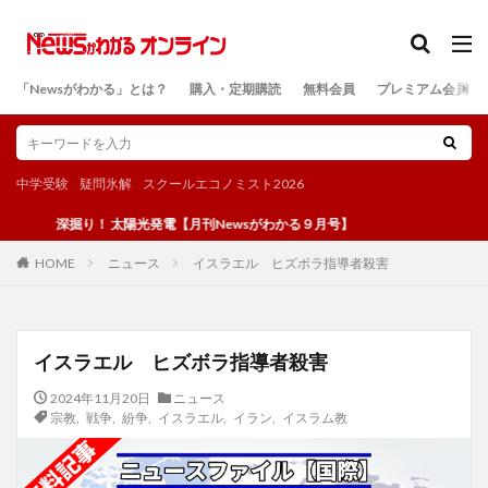
カテゴリー
「Newsがわかる」とは？
購入・定期購読
無料会員
プレミアム会員
検索
中学受験
疑問氷解
スクールエコノミスト2026
深掘り！ 太陽光発電【月刊Newsがわかる９月号】
ニュース
イスラエル ヒズボラ指導者殺害
HOME
イスラエル ヒズボラ指導者殺害
2024年11月20日
ニュース
宗教
,
戦争
,
紛争
,
イスラエル
,
イラン
,
イスラム教