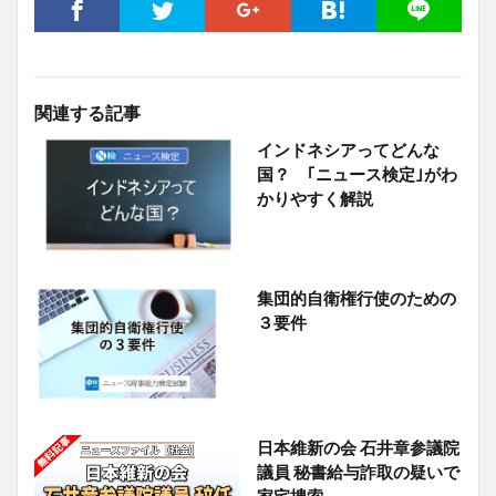
関連する記事
インドネシアってどんな
国？ ｢ニュース検定｣がわ
かりやすく解説
集団的自衛権行使のための
３要件
日本維新の会 石井章参議院
議員 秘書給与詐取の疑いで
家宅捜索