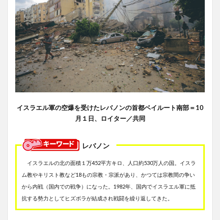
イスラエル軍の空爆を受けたレバノンの首都ベイルート南部＝10
月１日、ロイター／共同
レバノン
イスラエルの北の面積１万452平方キロ、人口約530万人の国。イスラ
ム教やキリスト教など18もの宗教・宗派があり、かつては宗教間の争い
から内戦（国内での戦争）になった。1982年、国内でイスラエル軍に抵
抗する勢力としてヒズボラが結成され戦闘を繰り返してきた。