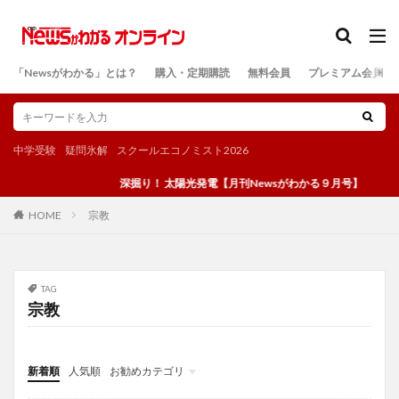
カテゴリー
「Newsがわかる」とは？
購入・定期購読
無料会員
プレミアム会員
検索
中学受験
疑問氷解
スクールエコノミスト2026
深掘り！ 太陽光発電【月刊Newsがわかる９月号】
宗教
HOME
TAG
宗教
新着順
人気順
お勧めカテゴリ
投稿
学び
マンガ
電子書籍