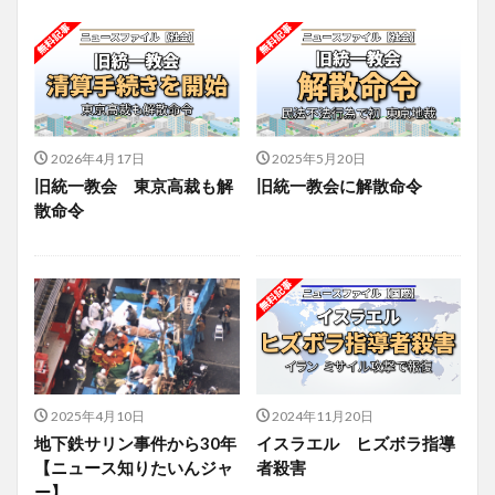
2026年4月17日
2025年5月20日
旧統一教会 東京高裁も解
旧統一教会に解散命令
散命令
2025年4月10日
2024年11月20日
地下鉄サリン事件から30年
イスラエル ヒズボラ指導
【ニュース知りたいんジャ
者殺害
ー】