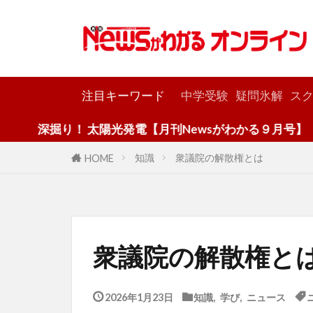
カテゴリー
注目キーワード
中学受験
疑問氷解
スク
！ 太陽光発電【月刊Newsがわかる９月号】
知識
衆議院の解散権とは
HOME
衆議院の解散権
2026年1月23日
知識
,
学び
,
ニュース