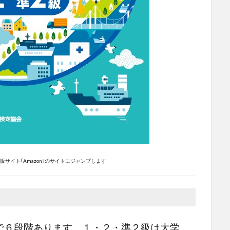
サイト｢Amazon｣のサイトにジャンプします
で６段階あります。１・２・準２級は大学