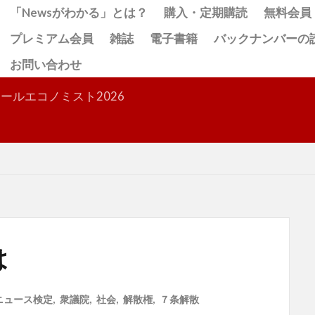
「Newsがわかる」とは？
購入・定期購読
無料会員
プレミアム会員
雑誌
電子書籍
バックナンバーの
お問い合わせ
検索
ールエコノミスト2026
とは
ニュース検定
,
衆議院
,
社会
,
解散権
,
７条解散