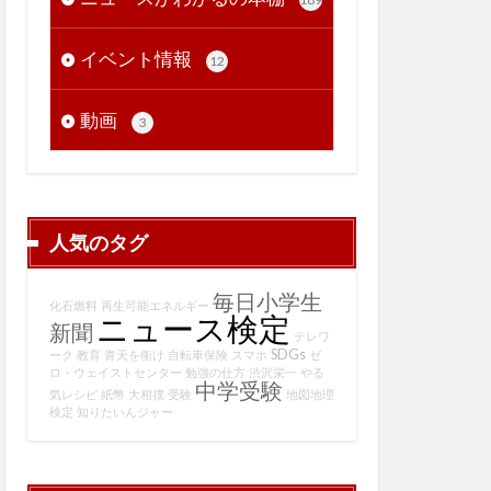
イベント情報
12
動画
3
人気のタグ
毎日小学生
化石燃料
再生可能エネルギー
ニュース検定
新聞
テレワ
SDGs
ーク
教育
青天を衝け
自転車保険
スマホ
ゼ
ロ・ウェイストセンター
勉強の仕方
渋沢栄一
やる
中学受験
気レシピ
紙幣
大相撲
受験
地図地理
検定
知りたいんジャー