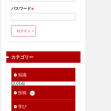
パスワード
※
ログイン
カテゴリー
知識
(2,016)
投稿
333
学び