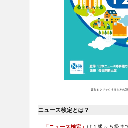
書影をクリックすると本の通販
ニュース検定とは？
「ニュース検定」
は１級～５級ま