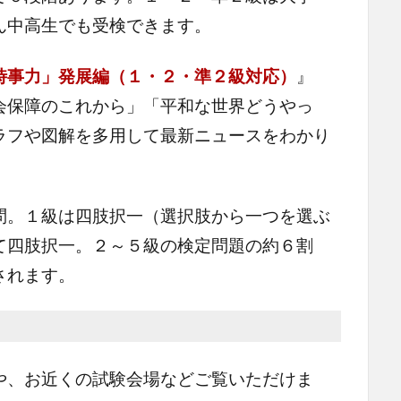
ん中高生でも受検できます。
時事力」発展編（１・２・準２級対応）
』
会保障のこれから」「平和な世界どうやっ
ラフや図解を多用して最新ニュースをわかり
。１級は四肢択一（選択肢から一つを選ぶ
て四肢択一。２～５級の検定問題の約６割
されます。
、お近くの試験会場などご覧いただけま