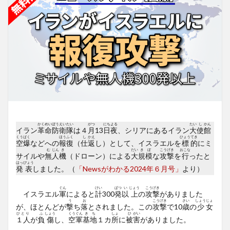
かく
めい
ぼう
えい
たい
がつ
にち
よる
たい
し
かん
イラン
革
命
防
衛
隊
は４
月
13
日
夜
、シリアにあるイラン
大
使
館
くう
ばく
ほう
ふく
し
かえ
ひょう
てき
空
爆
などへの
報
復
（
仕
返
し）として、イスラエルを
標
的
にミ
む
じん
き
だい
き
ぼ
こう
げき
おこな
サイルや
無
人
機
（ドローン）による
大
規
模
な
攻
撃
を
行
ったと
はっ
ぴょう
発
表
しました。（
「Newsがわかる2024年６月号」
より）
ぐん
けい
ぱつ
い
じょう
こう
げき
イスラエル
軍
によると
計
300
発
以
上
の
攻
撃
がありました
う
お
こう
げき
さい
しょう
じょ
が、ほとんどが
撃
ち
落
とされました。この
攻
撃
で10
歳
の
少
女
ひとり
ふ
しょう
くう
ぐん
き
ち
しょ
ひ
がい
１人
が
負
傷
し、
空
軍
基
地
１カ
所
に
被
害
がありました。