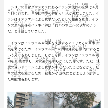
しゅ
と
たい
し
かん
くう
ばく
がつ
シリアの
首
都
ダマスカスにあるイラン
大
使
館
の
空
爆
は４
月
つい
たち
おこな
かく
めい
ぼう
えい
たい
かん
ぶ
にん
し
ぼう
１
日
に
行
われ、
革
命
防
衛
隊
の
幹
部
ら13
人
が
死
亡
しました。イ
こう
げき
ほう
ふく
せん
げん
ランはイスラエルによる
攻
撃
だったとして
報
復
を
宣
言
。イラ
さい
こう
し
どう
しゃ
し
われ
われ
りょう
ど
こう
げき
ンの
最
高
指
導
者
ハメネイ
師
は「
我
々
の
領
土
への
攻
撃
のよう
ひ
なん
だ」と
非
難
していました。
どう
こく
し
えん
ぐん
じ
しょう
イランはイスラエルや
同
国
を
支
援
するアメリカとの
軍
事
衝
とつ
さ
こく
がい
かん
れん
し
せつ
ひょう
てき
突
を
避
けるため、イスラエル
国
外
の
関
連
施
設
を
標
的
にすると
み
かた
こん
かい
りょう
いう
見
方
もありました。しかし
今
回
、イランはイスラエル
領
ない
ちょく
せつ
こう
げき
たい
けつ
し
せい
あき
かたち
そく
内
を
直
接
攻
撃
し、
対
決
姿
勢
を
明
らかにした
形
です。ただ、
速
ど
おそ
こう
げき
ちゅう
しん
ふん
度
の
遅
いドローンによる
攻
撃
が
中
心
だったことなどから、
紛
そう
かく
だい
さ
ひ
がい
しょう
き
ぼ
けい
さん
争
の
拡
大
を
避
けるため、
被
害
が
小
規
模
にとどまるよう
計
算
し
か
のう
せい
た
可
能
性
もあります。