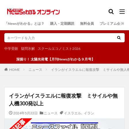
カテゴリー
「Newsがわかる」とは？
購入・定期購読
無料会員
プレミアム会員
検索
中学受験
疑問氷解
スクールエコノミスト2026
深掘り！ 太陽光発電【月刊Newsがわかる９月号】
ニュース
イランがイスラエルに報復攻撃 ミサイルや無人機
HOME
イランがイスラエルに報復攻撃 ミサイルや無
人機300発以上
2024年5月22日
ニュース
イスラエル
,
イラン