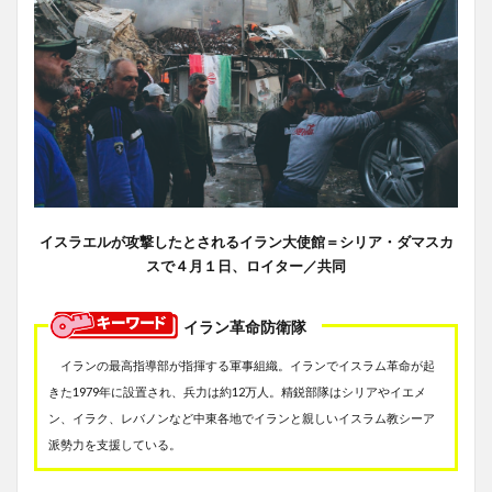
イスラエルが攻撃したとされるイラン大使館＝シリア・ダマスカ
スで４月１日、ロイター／共同
イラン革命防衛隊
イランの最高指導部が指揮する軍事組織。イランでイスラム革命が起
きた1979年に設置され、兵力は約12万人。精鋭部隊はシリアやイエメ
ン、イラク、レバノンなど中東各地でイランと親しいイスラム教シーア
派勢力を支援している。