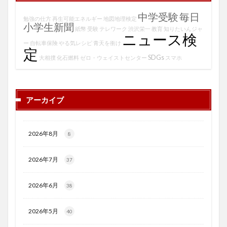
中学受験
毎日
勉強の仕方
再生可能エネルギー
地図地理検定
小学生新聞
紙幣
受験
テレワーク
渋沢栄一
教育
知りたいんジャ
ニュース検
ー
自転車保険
やる気レシピ
青天を衝け
定
SDGs
大相撲
化石燃料
ゼロ・ウェイストセンター
スマホ
アーカイブ
2026年8月
8
2026年7月
37
2026年6月
38
2026年5月
40