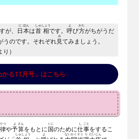
に
ほん
しゅ
しょう
よ
かた
すが、
日
本
は
首
相
です。
呼
び
方
がちがうだ
み
がうのです。それぞれ
見
てみましょう。
より）
わかる11月号」はこちら
りつ
よ
さん
くに
し
ごと
律
や
予
算
をもとに
国
のために
仕
事
をするこ
しゅ
しょう
よ
ない
かく
そう
り
だい
じん