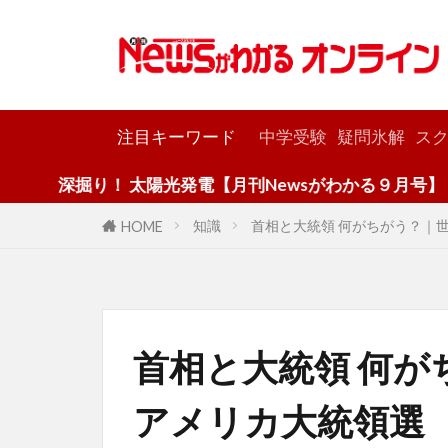
カテゴリー
注目キーワード
中学受験
疑問氷解
スク
掘り！ 太陽光発電【月刊Newsがわかる９月号】
知識
首相と大統領 何がちがう？｜
HOME
首相と大統領 何が
アメリカ大統領選