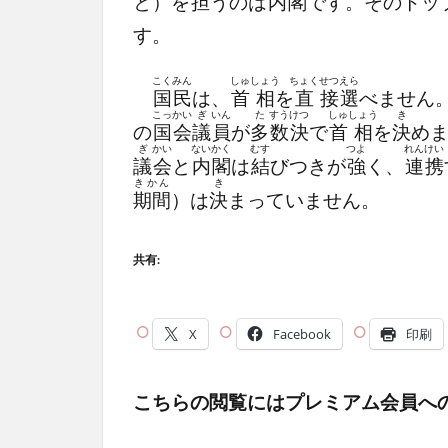
と）を
担
うのは
内
閣
です。そのトッ
す。
こく
みん
しゅ
しょう
ちょく
せつ
えら
国
民
は、
首
相
を
直
接
選
べません
こっ
かい
ぎ
いん
た
すう
けつ
しゅ
しょう
き
の
国
会
議
員
が
多
数
決
で
首
相
を
決
め
ぎ
かい
ない
かく
むす
つよ
れん
けい
議
会
と
内
閣
は
結
びつきが
強
く、
連
携
きかん
き
期間
）は
決
まっていません。
共有:
X
Facebook
印刷
こちらの閲覧にはプレミアム会員へ