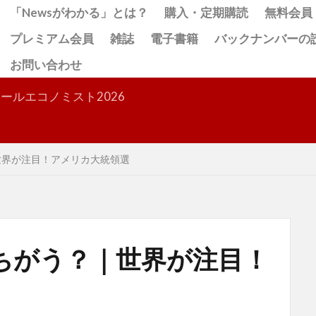
「Newsがわかる」とは？
購入・定期購読
無料会員
プレミアム会員
雑誌
電子書籍
バックナンバーの
お問い合わせ
検索
ールエコノミスト2026
世界が注目！アメリカ大統領選
ちがう？｜世界が注目！