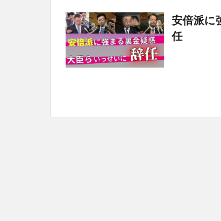
安倍派に
任