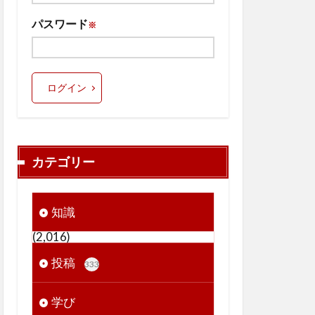
パスワード
※
ログイン
カテゴリー
知識
(2,016)
投稿
333
学び