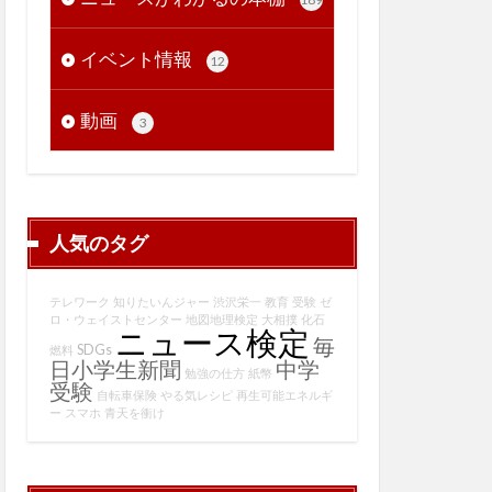
イベント情報
12
動画
3
人気のタグ
テレワーク
知りたいんジャー
渋沢栄一
教育
受験
ゼ
ロ・ウェイストセンター
地図地理検定
大相撲
化石
ニュース検定
毎
SDGs
燃料
日小学生新聞
中学
勉強の仕方
紙幣
受験
自転車保険
やる気レシピ
再生可能エネルギ
ー
スマホ
青天を衝け