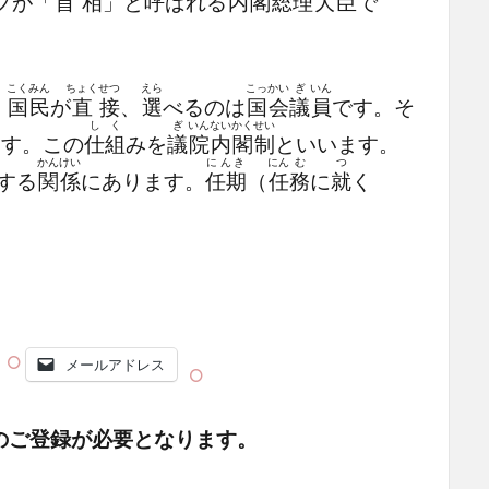
プが「
首
相
」と
呼
ばれる
内
閣
総
理
大
臣
で
こく
みん
ちょく
せつ
えら
こっ
かい
ぎ
いん
。
国
民
が
直
接
、
選
べるのは
国
会
議
員
です。そ
し
く
ぎ
いん
ない
かく
せい
ます。この
仕
組
みを
議
院
内
閣
制
といいます。
かん
けい
にんき
にん
む
つ
する
関
係
にあります。
任期
（
任
務
に
就
く
メールアドレス
のご登録が必要となります。