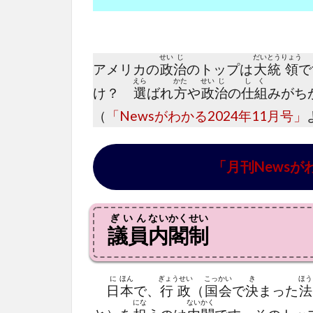
せい
じ
だい
とう
りょう
アメリカの
政
治
のトップは
大
統
領
で
えら
かた
せい
じ
し
く
け？
選
ばれ
方
や
政
治
の
仕
組
みがち
（
「Newsがわかる2024年11月号」
「月刊Newsが
ぎいん
ないかくせい
議員
内閣制
に
ほん
ぎょうせい
こっ
かい
き
ほう
日
本
で、
行政
（
国
会
で
決
まった
法
にな
ない
かく