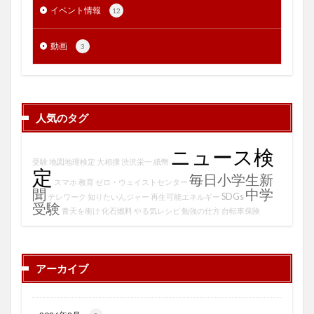
イベント情報
12
動画
3
人気のタグ
ニュース検
受験
地図地理検定
大相撲
渋沢栄一
紙幣
定
毎日小学生新
スマホ
教育
ゼロ・ウェイストセンター
聞
中学
SDGs
テレワーク
知りたいんジャー
再生可能エネルギー
受験
青天を衝け
化石燃料
やる気レシピ
勉強の仕方
自転車保険
アーカイブ