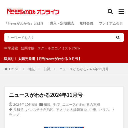
カテゴリー
「Newsがわかる」とは？
購入・定期購読
無料会員
プレミアム会員
検索
中学受験
疑問氷解
スクールエコノミスト2026
！ 太陽光発電【月刊Newsがわかる９月号】
雑誌
知識
ニュースがわかる2024年11月号
HOME
ニュースがわかる2024年11月号
2024年10月8日
知識
,
学び
,
ニュースがわかるの本棚
共和党
,
パレスチナ自治区
,
アメリカ大統領選挙
,
中東
,
ハリス
,
ト
ランプ