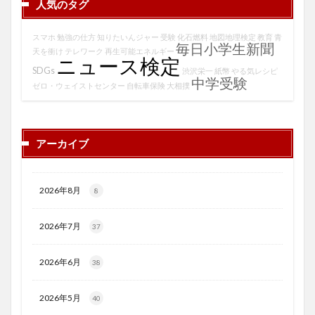
人気のタグ
スマホ
勉強の仕方
知りたいんジャー
受験
化石燃料
地図地理検定
教育
青
毎日小学生新聞
天を衝け
テレワーク
再生可能エネルギー
ニュース検定
SDGs
渋沢栄一
紙幣
やる気レシピ
中学受験
ゼロ・ウェイストセンター
自転車保険
大相撲
アーカイブ
2026年8月
8
2026年7月
37
2026年6月
38
2026年5月
40