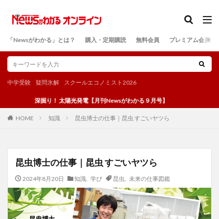
カテゴリー
「Newsがわかる」とは？
購入・定期購読
無料会員
プレミアム会員
検索
中学受験
疑問氷解
スクールエコノミスト2026
深掘り！ 太陽光発電【月刊Newsがわかる９月号】
知識
昆虫博士の仕事｜昆虫 すごいヤツら
HOME
昆虫博士の仕事｜昆虫 すごいヤツら
2024年8月20日
知識
,
学び
昆虫
,
未来の仕事図鑑