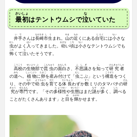
さいしょ
な
最初
はテントウムシで
泣
いていた
い
で
なが
さき
し
う
やま
ちか
じ
たく
ちい
井
手
さんは
長
崎
市
生
まれ。
山
の
近
くにある
自
宅
には
小
さな
むし
はい
おさな
ころ
ちい
虫
がよく
入
ってきました。
幼
い
頃
は
小
さなテントウムシでも
こわ
な
怖
くて
泣
いたそうです。
こう
こう
せい
ぶつ
ぶ
こん
ちゅう
おも
しろ
ふ
し
ぎ
し
けん
きゅう
しゃ
高
校
の
生
物
部
で
昆
虫
の
面
白
さ、
不
思
議
さを
知
って
研
究
者
みち
しょく
ぶつ
たまご
う
つ
むし
こう
ぞう
の
道
へ。
植
物
に
卵
を
産
み
付
けて「
虫
こぶ」という
構
造
をつく
なか
よう
ちゅう
そだ
たい
ちょう
すう
けん
り、その
中
で
幼
虫
を
育
てる
体
長
わずか
数
ミリのタマバチの
研
きゅう
せん
もん
た
よう
せい
せい
たい
なぞ
おお
しら
究
が
専
門
です。「その
多
様
性
や
生
態
はまだ
謎
が
多
く、
調
べる
め
かがや
ことがたくさんあります」と
目
を
輝
かせます。