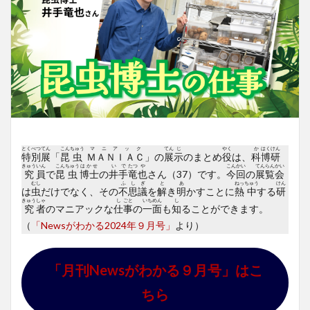
とく
べつ
てん
こん
ちゅう
マニアック
てん
じ
やく
か
はく
けん
特
別
展
「
昆
虫
ＭＡＮＩＡＣ
」の
展
示
のまとめ
役
は、
科
博
研
きゅう
いん
こん
ちゅう
はかせ
い
で
たつ
や
こん
かい
てん
らん
かい
究
員
で
昆
虫
博士
の
井
手
竜
也
さん（37）です。
今
回
の
展
覧
会
むし
ふ
し
ぎ
と
あ
ねっ
ちゅう
けん
は
虫
だけでなく、その
不
思
議
を
解
き
明
かすことに
熱
中
する
研
きゅう
しゃ
し
ごと
いち
めん
し
究
者
のマニアックな
仕
事
の
一
面
も
知
ることができます。
（
「Newsがわかる2024年９月号」
より）
「月刊Newsがわかる９月号」はこ
ちら