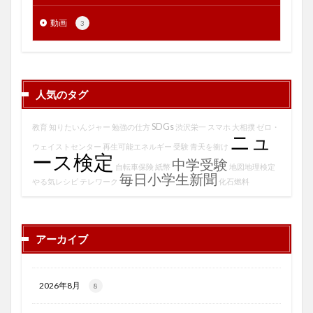
動画
3
人気のタグ
SDGs
教育
知りたいんジャー
勉強の仕方
渋沢栄一
スマホ
大相撲
ゼロ・
ニュ
ウェイストセンター
再生可能エネルギー
受験
青天を衝け
ース検定
中学受験
自転車保険
紙幣
地図地理検定
毎日小学生新聞
やる気レシピ
テレワーク
化石燃料
アーカイブ
2026年8月
8