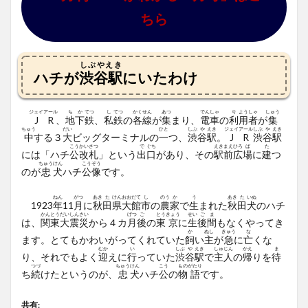
ちら
しぶやえき
ハチが
渋谷駅
にいたわけ
ジェイ
アール
ち
か
てつ
し
てつ
かく
せん
あつ
でん
しゃ
り
よう
しゃ
しゅう
J
R
、
地
下
鉄
、
私
鉄
の
各
線
が
集
まり、
電
車
の
利
用
者
が
集
ちゅう
だい
ひと
しぶ
や
えき
ジェイ
アール
しぶ
や
えき
中
する３
大
ビッグターミナルの
一
つ、
渋
谷
駅
。
J
R
渋
谷
駅
こう
かい
さつ
で
ぐち
えき
まえ
ひろ
ば
た
には「ハチ
公
改
札
」という
出
口
があり、その
駅
前
広
場
に
建
つ
ちゅう
けん
こう
ぞう
のが
忠
犬
ハチ
公
像
です。
ねん
がつ
あき
た
けん
おお
だて
し
のう
か
う
あき
た
いぬ
1923
年
11
月
に
秋
田
県
大
館
市
の
農
家
で
生
まれた
秋
田
犬
のハチ
かん
とう
だい
しん
さい
げつ
ご
とう
きょう
せい
ご
ま
は、
関
東
大
震
災
から４カ
月
後
の
東
京
に
生
後
間
もなくやってき
か
ぬし
きゅう
な
ます。とてもかわいがってくれていた
飼
い
主
が
急
に
亡
くな
むか
い
しぶ
や
えき
しゅ
じん
かえ
ま
り、それでもよく
迎
えに
行
っていた
渋
谷
駅
で
主
人
の
帰
りを
待
つづ
ちゅう
けん
こう
もの
がたり
ち
続
けたというのが、
忠
犬
ハチ
公
の
物
語
です。
共有: