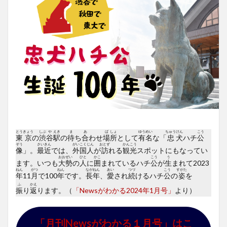
とう
きょう
しぶ
や
えき
ま
あ
ば
しょ
ゆう
めい
ちゅう
けん
こう
東
京
の
渋
谷
駅
の
待
ち
合
わせ
場
所
として
有
名
な「
忠
犬
ハチ
公
ぞう
さい
きん
がい
こく
じん
おとず
かん
こう
像
」。
最
近
では、
外
国
人
が
訪
れる
観
光
スポットにもなってい
おお
ぜい
ひと
かこ
こう
う
ます。いつも
大
勢
の
人
に
囲
まれているハチ
公
が
生
まれて2023
ねん
がつ
ねん
なが
ねん
あい
つづ
こう
すがた
年
11
月
で100
年
です。
長
年
、
愛
され
続
けるハチ
公
の
姿
を
ふ
かえ
振
り
返
ります。
（
「Newsがわかる2024年1月号」
より）
「月刊Newsがわかる１月号」はこ