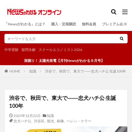
カテゴリー
「Newsがわかる」とは？
購入・定期購読
無料会員
プレミアム会員
検索
中学受験
疑問氷解
スクールエコノミスト2026
深掘り！ 太陽光発電【月刊Newsがわかる９月号】
知識
渋谷で、秋田で、東大で――忠犬ハチ公 生誕100年
HOME
渋谷で、秋田で、東大で――忠犬ハチ公 生誕
100年
2023年12月22日
知識
忠犬ハチ公
,
渋谷区
,
観光
,
銅像
,
ヘレン・ケラー