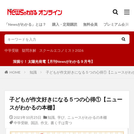
カテゴリー
「Newsがわかる」とは？
購入・定期購読
無料会員
プレミアム会員
検索
中学受験
疑問氷解
スクールエコノミスト2026
掘り！ 太陽光発電【月刊Newsがわかる９月号】
知識
子どもが作文好きになる５つの心得①【ニュースがわ
HOME
子どもが作文好きになる５つの心得①【ニュー
スがわかるの本棚】
2021年10月25日
知識
,
学び
,
ニュースがわかるの本棚
中学受験
,
国語
,
作文
,
書く子は育つ