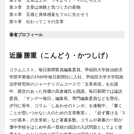
第３章 文章は体験と気づく力の産物
第４章 五感と身体感覚をフルに生かそう
第５章 伝わってこその文章
著者プロフィール
近藤 勝重（こんどう・かつしげ）
コラムニスト。毎日新聞客員編集委員。早稲田大学政治経済
学部卒業後の1969年毎日新聞社に入社。早稲田大学大学院政
治学研究科のジャーナリズムコースで「文章表現」を出講
中、親交のあった俳優の高倉健氏も聴講。毎日新聞では論説
委員、「サンデー毎日」編集長、専門編集委員などを歴任。
夕刊に長年、コラム「しあわせのトンボ」を連載中。『書く
ことが思いつかない人のための文章教室』、『必ず書ける「3
つが基本」の文章術』など著書多数。コラムや著書の一部が
灘中学校をはじめ中高一貫校の国語の入試問題としてよく使