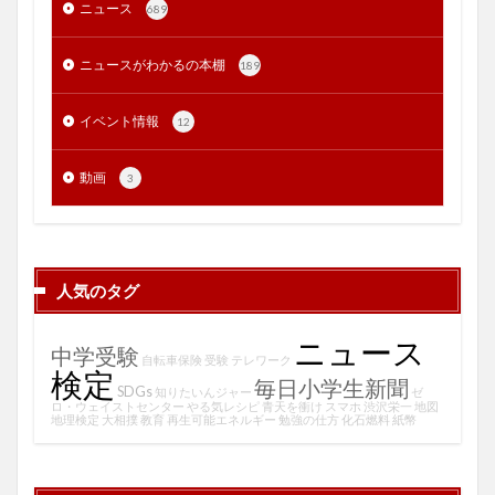
ニュース
689
ニュースがわかるの本棚
189
イベント情報
12
動画
3
人気のタグ
ニュース
中学受験
自転車保険
受験
テレワーク
検定
毎日小学生新聞
SDGs
知りたいんジャー
ゼ
ロ・ウェイストセンター
やる気レシピ
青天を衝け
スマホ
渋沢栄一
地図
地理検定
大相撲
教育
再生可能エネルギー
勉強の仕方
化石燃料
紙幣