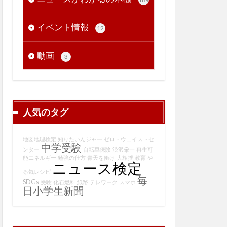
イベント情報
12
動画
3
人気のタグ
地図地理検定
知りたいんジャー
ゼロ・ウェイストセ
中学受験
ンター
自転車保険
渋沢栄一
再生可
能エネルギー
勉強の仕方
青天を衝け
大相撲
教育
や
ニュース検定
る気レシピ
毎
SDGs
受験
化石燃料
紙幣
テレワーク
スマホ
日小学生新聞