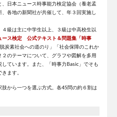
と、日本ニュース時事能力検定協会（養老孟
所、各地の新聞社が共催して、年３回実施し
４級は主に中学生以上、３級は中高校生以
ュース検定 公式テキスト＆問題集「時事
脱炭素社会への道のり」「社会保障のこれか
２２のテーマについて、グラフや図解を多用
しています。また、「時事力Basic」でそも
できます。
肢から一つを選ぶ方式。各45問の約６割は