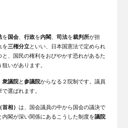
法
を
国会
、
行政
を
内閣
、
司法
を
裁判所
が担
れを
三権分立
といい、日本国憲法で定められ
つと、国民の権利をおびやかす恐れがあるた
う狙いがあります。
、
衆議院
と
参議院
からなる２院制です。議員
挙で選ばれます。
（首相）
は、国会議員の中から国会の議決で
と内閣が深い関係にあるこうした制度を
議院