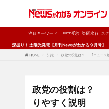
カテゴリー
注目キーワード
中学受験
疑問氷解
スク
！ 太陽光発電【月刊Newsがわかる９月号】
知識
政党の役割は？ ｢ニュース検
HOME
政党の役割は？ 
りやすく説明