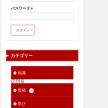
パスワード
※
ログイン
カテゴリー
知識
(2,016)
投稿
333
学び