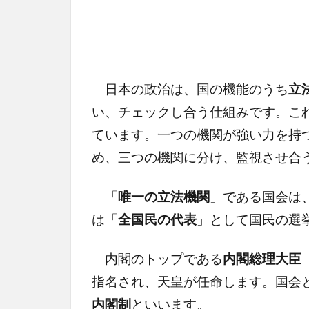
日本の政治は、国の機能のうち
立
い、チェックし合う仕組みです。こ
ています。一つの機関が強い力を持
め、三つの機関に分け、監視させ合
「
唯一の立法機関
」である国会は
は「
全国民の代表
」として国民の選
内閣のトップである
内閣総理大臣
指名され、天皇が任命します。国会
内閣制
といいます。