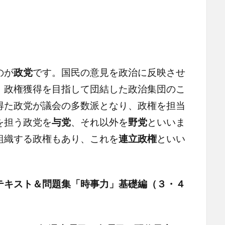
のが
政党
です。国民の意見を政治に反映させ
、政権獲得を目指して団結した政治集団のこ
得た政党が議会の多数派となり、政権を担当
を担う政党を
与党
、それ以外を
野党
といいま
組織する政権もあり、これを
連立政権
といい
テキスト＆問題集「時事力」基礎編（３・４