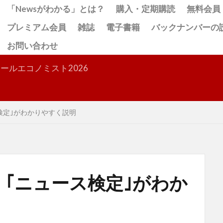
「Newsがわかる」とは？
購入・定期購読
無料会員
プレミアム会員
雑誌
電子書籍
バックナンバーの
お問い合わせ
検索
ールエコノミスト2026
定｣がわかりやすく説明
｢ニュース検定｣がわか