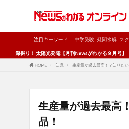
カテゴリー
注目キーワード
中学受験
疑問氷解
スク
り！ 太陽光発電【月刊Newsがわかる９月号】
知識
生産量が過去最高！？知りたい
HOME
生産量が過去最高
品！