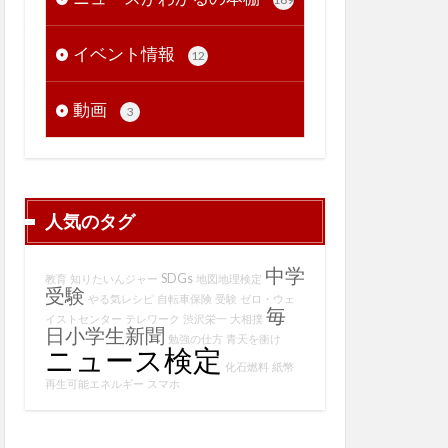
イベント情報
12
動画
3
人気のタグ
中学
SDGs
教育
知りたいんジャー
地図地理検定
受験
やる気レシピ
自転車保険
受験
ゼロ・ウェ
毎
イストセンター
テレワーク
渋沢栄一
大相撲
日小学生新聞
勉強の仕方
青天を衝け
ニュース検定
化石燃料
紙幣
再生可能エネルギー
スマホ