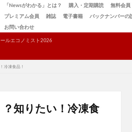
「Newsがわかる」とは？
購入・定期購読
無料会員
プレミアム会員
雑誌
電子書籍
バックナンバーの
お問い合わせ
検索
ールエコノミスト2026
！冷凍食品！
！？知りたい！冷凍食