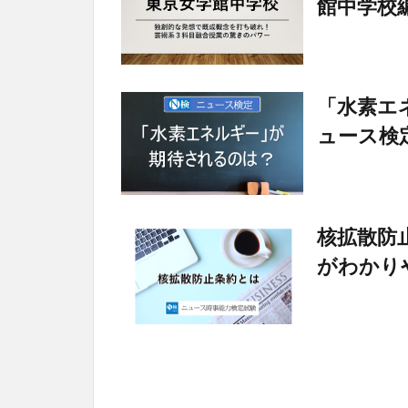
館中学校
「水素エ
ュース検
核拡散防
がわかり