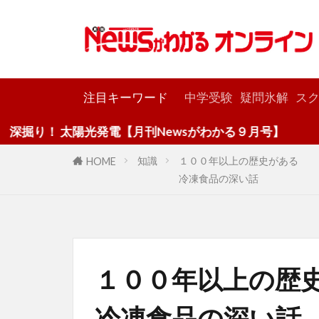
カテゴリー
注目キーワード
中学受験
疑問氷解
スク
太陽光発電【月刊Newsがわかる９月号】
知識
１００年以上の歴史がある
HOME
冷凍食品の深い話
１００年以上の歴
冷凍食品の深い話