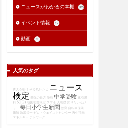
ニュースがわかるの本棚
189
イベント情報
12
動画
3
人気のタグ
ニュース
青天を衝け
やる気レシピ
検定
中学受験
勉強の仕方
受験
化石燃
SDGs
料
地図地理検定
スマホ
大相撲
知りたいんジ
毎日小学生新聞
ャー
教育
自転車保険
紙幣
渋沢栄一
ゼロ・ウェイストセンター
再生可能
エネルギー
テレワーク