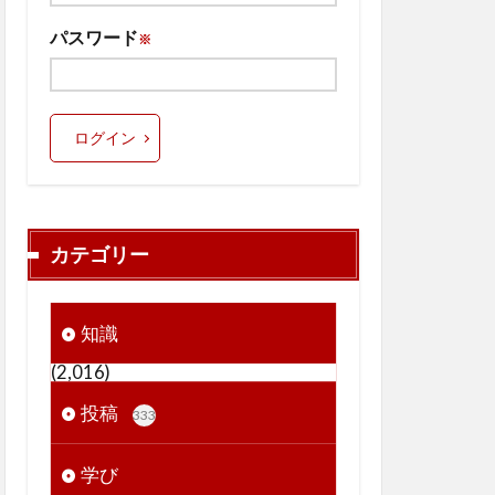
パスワード
※
ログイン
カテゴリー
知識
(2,016)
投稿
333
学び