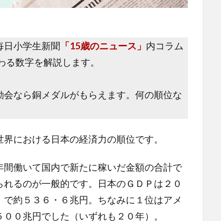
毎日小学生新聞
「15歳のニュース」
内コラム
わる数字を解説します。
動会なら銅メダルがもらえます。何の順位な
世界における日本の経済力の順位です。
間働いて国内で新たに稼いだ金額の合計で
られるのが一般的です。日本のＧＤＰは２０
）で約５３６・６兆円。ちなみに１位はアメ
５００兆円でした（いずれも２０年）。