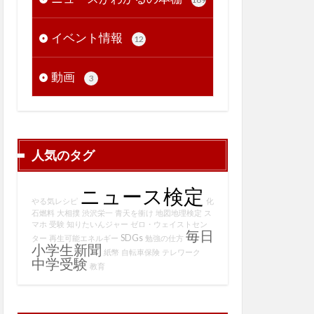
イベント情報
12
動画
3
人気のタグ
ニュース検定
やる気レシピ
化
石燃料
大相撲
渋沢栄一
青天を衝け
地図地理検定
ス
マホ
受験
知りたいんジャー
ゼロ・ウェイストセン
毎日
SDGs
ター
再生可能エネルギー
勉強の仕方
小学生新聞
紙幣
自転車保険
テレワーク
中学受験
教育