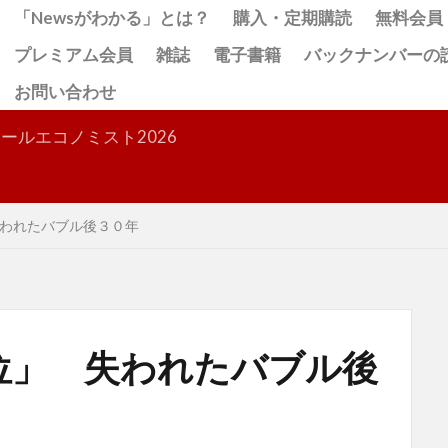
「Newsがわかる」とは？
購入・定期購読
無料会員
プレミアム会員
雑誌
電子書籍
バックナンバーの
お問い合わせ
検索
ールエコノミスト2026
われたバブル後３０年
位」 失われたバブル後