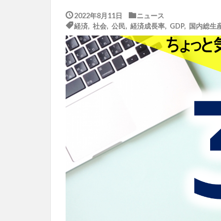
2022年8月11日
ニュース
経済
,
社会
,
公民
,
経済成長率
,
GDP
,
国内総生