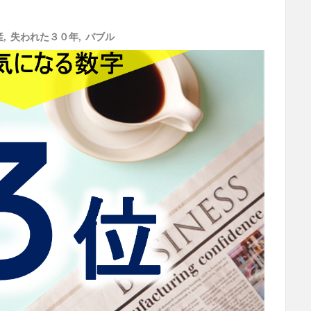
産
,
失われた３０年
,
バブル