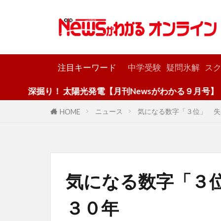
カテゴリー
注目キーワード
中学受験
疑問氷解
スク
り！ 太陽光発電【月刊Newsがわかる９月号】
ニュース
気になる数字「３位」 失
HOME
気になる数字「３
３０年