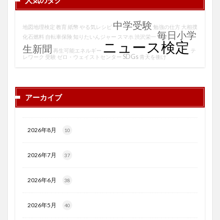
中学受験
地図地理検定
教育
紙幣
やる気レシピ
勉強の仕方
大相撲
毎日小学
化石燃料
自転車保険
知りたいんジャー
スマホ
渋沢栄一
ニュース検定
生新聞
再生可能エネルギー
テ
SDGs
レワーク
受験
ゼロ・ウェイストセンター
青天を衝け
アーカイブ
2026年8月
10
2026年7月
37
2026年6月
38
2026年5月
40