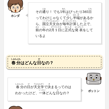
とお
ねん
にち
その
通
り！ でも1
年
はぴったり365
日
すこ
はん
ぱ
ってわけじゃなくて
少
し
半
端
があるか
こく
りつ
てん
もん
だい
まい
とし
けい
さん
うえ
ら、
国
立
天
文
台
が
毎
年
計
算
した
上
で、
まえ
とし
がつ
つい
たち
せい
しき
はっ
ぴょう
前
の
年
の2
月
1
日
に
正
式
な
発
表
をして
いるよ
しゅんぶん
ひ
春分
はどんな
日
なの？
しゅん
ぶん
ひ
てん
もん
がく
き
春
分
の
日
が
天
文
学
で
決
まるってのは
いっ
たい
ひ
わかったけど、
一
体
どんな
日
なの？