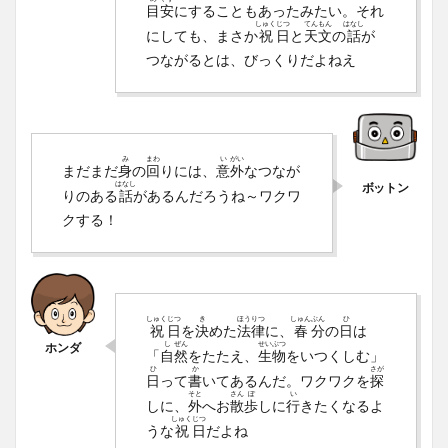
目
安
にすることもあったみたい。それ
しゅく
じつ
てん
もん
はなし
にしても、まさか
祝
日
と
天
文
の
話
が
つながるとは、びっくりだよねえ
み
まわ
い
がい
まだまだ
身
の
回
りには、
意
外
なつなが
はなし
りのある
話
があるんだろうね～ワクワ
クする！
しゅく
じつ
き
ほう
りつ
しゅん
ぶん
ひ
祝
日
を
決
めた
法
律
に、
春
分
の
日
は
し
ぜん
せい
ぶつ
「
自
然
をたたえ、
生
物
をいつくしむ」
ひ
か
さが
日
って
書
いてあるんだ。ワクワクを
探
そと
さん
ぽ
い
しに、
外
へお
散
歩
しに
行
きたくなるよ
しゅく
じつ
うな
祝
日
だよね