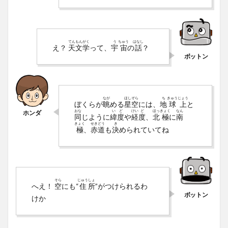
てん
もん
がく
う
ちゅう
はなし
え？
天
文
学
って、
宇
宙
の
話
？
なが
ほし
ぞら
ち
きゅう
じょう
ぼくらが
眺
める
星
空
には、
地
球
上
と
おな
い
ど
けい
ど
ほっ
きょく
なん
同
じように
緯
度
や
経
度
、
北
極
に
南
きょく
せき
どう
き
極
、
赤
道
も
決
められていてね
そら
じゅう
しょ
へえ！
空
にも“
住
所
”がつけられるわ
けか