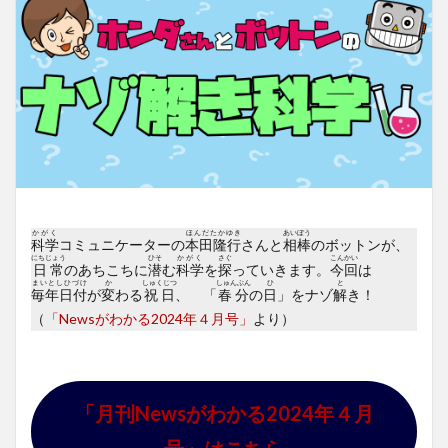
かがく
ほんだたかゆき
あいぼう
科学
コミュニケーターの
本田隆行
さんと
相棒
のボットンが、
にちじょう
ひそ
かがく
さぐ
こんかい
日常
のあちこちに
潜
む
科学
を
探
っていきます。
今回
は
まいとしひづけ
か
しゅくじつ
しゅんぶん
ひ
と
毎年日付
が
変
わる
祝日
、 「
春分
の
日
」をナゾ
解
き！
（
「Newsがわかる2024年４月号」
より）
「月刊Newsがわかる2024年４月