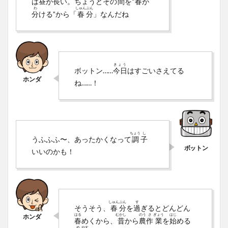
は
昼
が
長
い。ちょうどその
間
を“
春
が
わ
しゅん
ぶん
分
ける”から「
春
分
」なんだね
きょう
ボットン……
今日
はすごいさえてる
ね……！
ちょう
し
うふふふ〜、あったかくなって
調
子
いいのかも！
しゅん
ぶん
す
そうそう、
春
分
を
過
ぎるとどんどん
はる
むかし
のう
さ
ぎょう
はじ
春
めくから、
昔
から
農
作
業
を
始
める
め
やす