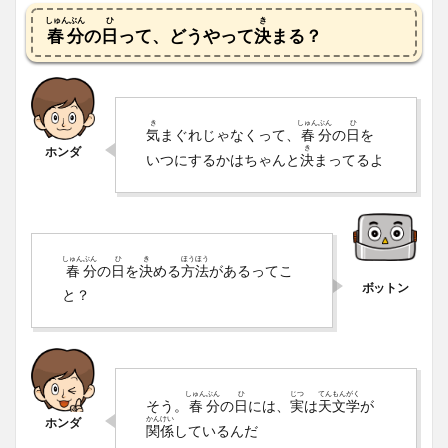
しゅんぶん
ひ
き
春分
の
日
って、どうやって
決
まる？
き
しゅん
ぶん
ひ
気
まぐれじゃなくって、
春
分
の
日
を
き
いつにするかはちゃんと
決
まってるよ
しゅん
ぶん
ひ
き
ほう
ほう
春
分
の
日
を
決
める
方
法
があるってこ
と？
しゅん
ぶん
ひ
じつ
てん
もん
がく
そう。
春
分
の
日
には、
実
は
天
文
学
が
かん
けい
関
係
しているんだ