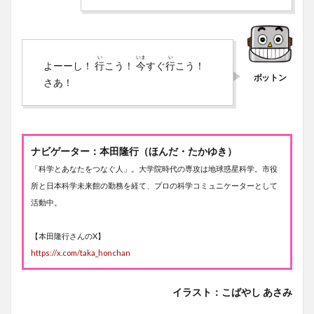
い
いま
い
よーーし！
行
こう！
今
すぐ
行
こう！
さあ！
ナビゲーター：本田隆行（ほんだ・たかゆき）
「科学とあなたをつなぐ人」。大学院時代の専攻は地球惑星科学。市役
所と日本科学未来館の勤務を経て、プロの科学コミュニケーターとして
活動中。
【本田隆行さんのX】
https://x.com/taka_honchan
イラスト：こばやし あさみ