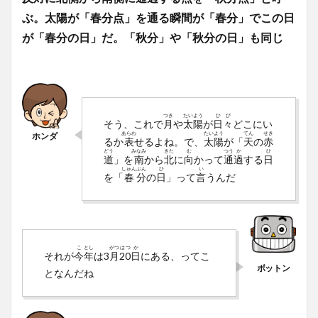
ぶ。太陽が「春分点」を通る瞬間が「春分」でこの日
が「春分の日」だ。「秋分」や「秋分の日」も同じ
つき
たい
よう
ひ
び
そう、これで
月
や
太
陽
が
日
々
どこにい
あらわ
たい
よう
てん
せき
るか
表
せるよね。で、
太
陽
が「
天
の
赤
どう
みなみ
きた
む
つう
か
ひ
道
」を
南
から
北
に
向
かって
通
過
する
日
しゅん
ぶん
ひ
い
を「
春
分
の
日
」って
言
うんだ
こ
とし
がつ
はつ
か
それが
今
年
は3
月
20
日
にある、ってこ
となんだね