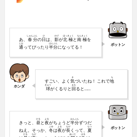
しゅん
ぶん
ひ
かげ
ほっ
きょく
なん
きょく
あ、
春
分
の
日
は、
影
が
北
極
と
南
極
を
とお
はん
ぶん
通
ってぴったり
半
分
になってる！
き
ち
すごい、よく
気
づいたね！ これで
地
きゅう
まわ
球
がくるりと
回
ると……
ひる
よる
はん
ぶん
きっと、
昼
と
夜
がちょうど
半
分
ずつだ
ふゆ
よる
なが
なつ
ねえ。そっか、
冬
は
夜
が
長
くって、
夏
ひる
なが
あいだ
はる