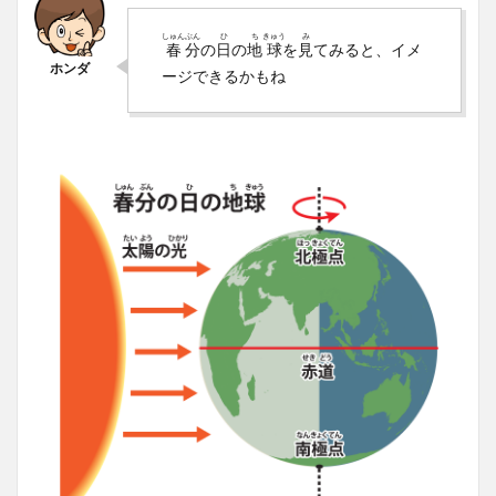
しゅん
ぶん
ひ
ち
きゅう
み
春
分
の
日
の
地
球
を
見
てみると、イメ
ージできるかもね