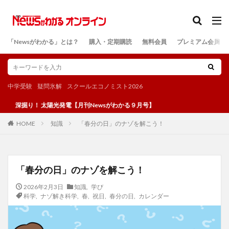
カテゴリー
「Newsがわかる」とは？
購入・定期購読
無料会員
プレミアム会員
検索
中学受験
疑問氷解
スクールエコノミスト2026
 太陽光発電【月刊Newsがわかる９月号】
知識
「春分の日」のナゾを解こう！
HOME
「春分の日」のナゾを解こう！
2026年2月3日
知識
,
学び
科学
,
ナゾ解き科学
,
春
,
祝日
,
春分の日
,
カレンダー