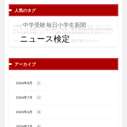
人気のタグ
中学受験
毎日小学生新聞
大相撲
ゼロ・ウェイスト
SDGs
センター
やる気レシピ
化石燃料
渋沢栄一
教育
受験
地図地理検定
スマホ
青天を衝け
テレワーク
紙幣
自転車保険
勉強の仕方
知りたいんジ
ニュース検定
ャー
再生可能エネルギー
アーカイブ
2026年8月
8
2026年7月
37
2026年6月
38
2026年5月
40