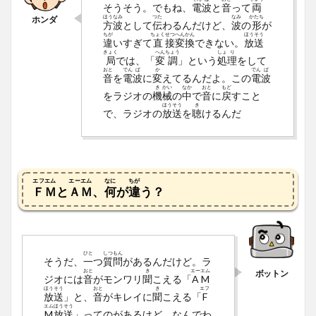
そうそう。でもね、
電
波
と
音
って
両
ほう
なみ
つた
なみ
かたち
方
波
として
伝
わるんだけど、
波
の
形
が
ちが
ちょく
せつ
へん
かん
ほう
そう
違
いすぎて
直
接
変
換
できない。
放
送
きょく
へん
ちょう
しょ
り
局
では、「
変
調
」という
処
理
をして
おと
でん
ぱ
か
でん
ぱ
音
を
電
波
に
変
えてるんだよ。この
電
波
き
かい
なか
おと
もど
をラジオの
機
械
の
中
で
音
に
戻
すこと
ほう
そう
き
で、ラジオの
放
送
を
聴
けるんだ
エフエム
エーエム
なに
ちが
ＦＭ
と
ＡＭ
、
何
が
違
う？
ひと
しつ
もん
そうだ、
一
つ
質
問
があるんだけど。ラ
おと
き
エー
エム
ジオには
音
がモンワリ
聞
こえる「
A
M
ほう
そう
おと
き
エフ
放
送
」と、
音
がキレイに
聞
こえる「
F
エム
ほう
そう
M
放
送
」ってのがあるけど。なんでわ