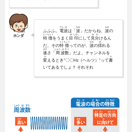
でん
ぱ
なみ
なみ
ふふふ。
電
波
は「
波
」だからね、
波
の
とく
ちょう
め
じるし
み
わ
特
徴
をうまく
目
印
にして
見
分
けるん
とく
ちょう
なみ
ゆ
だ。その
特
徴
ってのが、
波
の
揺
れる
はや
しゅう
は
すう
速
さ「
周
波
数
」だよ。チャンネルを
か
か
変
えるとき“〇〇Hz（ヘルツ）”って
書
いてあるでしょ？ それそれ