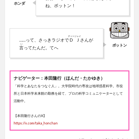
ね、ボットン！
ディー
ジェイ
……って、さっきラジオで
D
J
さんが
い
言
ってたんだ。てへ
ナビゲーター：本田隆行（ほんだ・たかゆき）
「科学とあなたをつなぐ人」。大学院時代の専攻は地球惑星科学。市役
所と日本科学未来館の勤務を経て、プロの科学コミュニケーターとして
活動中。
【本田隆行さんのX】
https://x.com/taka_honchan