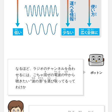
あ
なるほど、ラジオのチャンネルを
合
わ
ま
でん
ぱ
なか
せるには、ごちゃ
混
ぜの
電
波
の
中
から
き
なみ
かたち
えら
と
聴
きたい “
波
の
形
”を
選
び
取
ってるって
わけか
でん
ぱ
おと
りょう