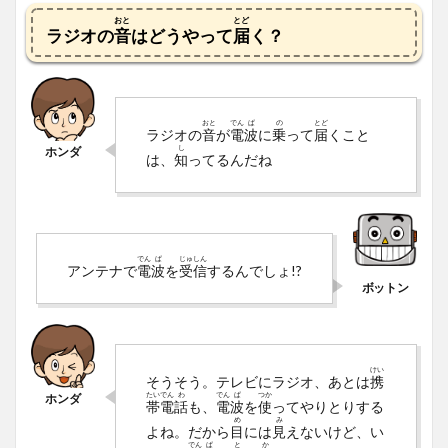
おと
とど
ラジオの
音
はどうやって
届
く？
おと
でん
ぱ
の
とど
ラジオの
音
が
電
波
に
乗
って
届
くこと
し
は、
知
ってるんだね
でん
ぱ
じゅ
しん
アンテナで
電
波
を
受
信
するんでしょ!?
けい
そうそう。テレビにラジオ、あとは
携
たい
でん
わ
でん
ぱ
つか
帯
電
話
も、
電
波
を
使
ってやりとりする
め
み
よね。だから
目
には
見
えないけど、い
でん
ぱ
と
か