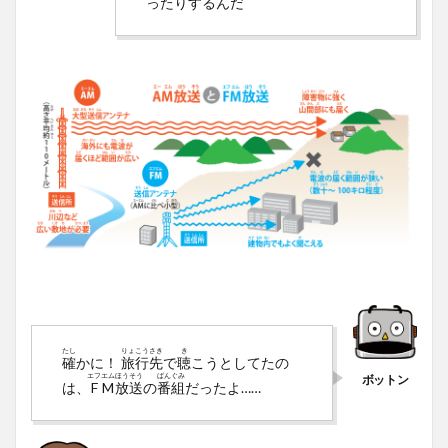
ったりするんだ
たし
りょ
こう
さき
き
確
かに！
旅
行
先
で
聴
こうとしてたの
エフ
エム
ほう
そう
ばん
ぐみ
は、
F
M
放
送
の
番
組
だったよ……