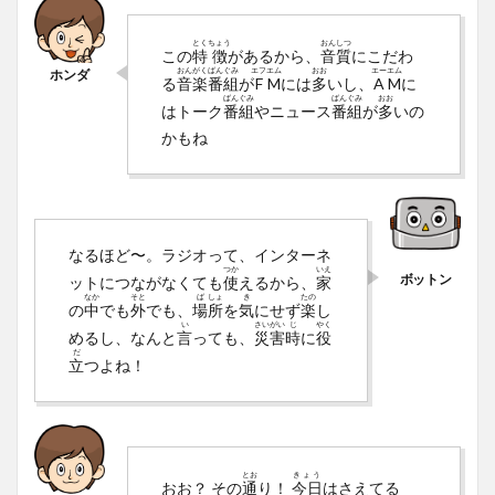
とく
ちょう
おん
しつ
この
特
徴
があるから、
音
質
にこだわ
おん
がく
ばん
ぐみ
エフ
エム
おお
エー
エム
る
音
楽
番
組
が
F
M
には
多
いし、
A
M
に
ばん
ぐみ
ばん
ぐみ
おお
はトーク
番
組
やニュース
番
組
が
多
いの
かもね
なるほど〜。ラジオって、インターネ
つか
いえ
ットにつながなくても
使
えるから、
家
なか
そと
ば
しょ
き
たの
の
中
でも
外
でも、
場
所
を
気
にせず
楽
し
い
さい
がい
じ
やく
めるし、なんと
言
っても、
災
害
時
に
役
だ
立
つよね！
とお
きょう
おお？ その
通
り！
今日
はさえてる