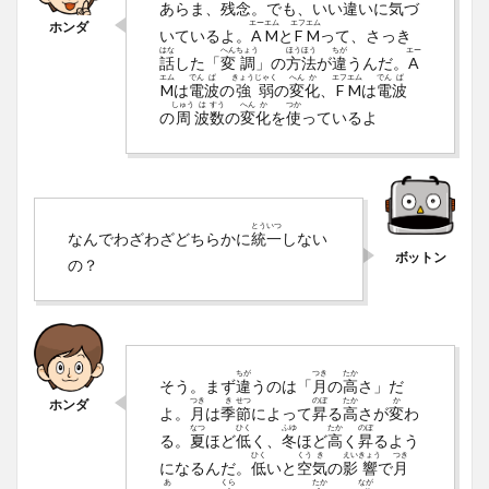
あらま、
残
念
。でも、いい
違
いに
気
づ
エー
エム
エフ
エム
いているよ。
A
M
と
F
M
って、さっき
はな
へん
ちょう
ほう
ほう
ちが
エー
話
した「
変
調
」の
方
法
が
違
うんだ。
A
エム
でん
ぱ
きょう
じゃく
へん
か
エフ
エム
でん
ぱ
M
は
電
波
の
強
弱
の
変
化
、
F
M
は
電
波
しゅう
は
すう
へん
か
つか
の
周
波
数
の
変
化
を
使
っているよ
とう
いつ
なんでわざわざどちらかに
統
一
しない
の？
ちが
つき
たか
そう。まず
違
うのは「
月
の
高
さ」だ
つき
き
せつ
のぼ
たか
か
よ。
月
は
季
節
によって
昇
る
高
さが
変
わ
なつ
ひく
ふゆ
たか
のぼ
る。
夏
ほど
低
く、
冬
ほど
高
く
昇
るよう
ひく
くう
き
えい
きょう
つき
になるんだ。
低
いと
空
気
の
影
響
で
月
あ
くら
たか
なが