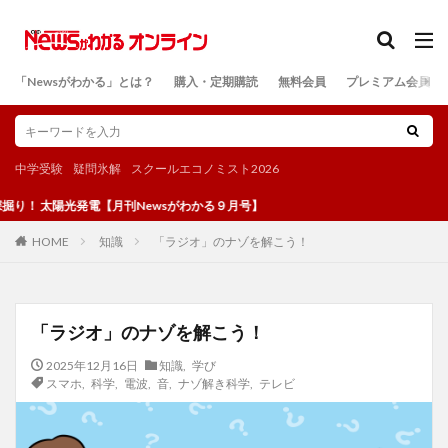
カテゴリー
「Newsがわかる」とは？
購入・定期購読
無料会員
プレミアム会員
検索
中学受験
疑問氷解
スクールエコノミスト2026
光発電【月刊Newsがわかる９月号】
知識
「ラジオ」のナゾを解こう！
HOME
「ラジオ」のナゾを解こう！
2025年12月16日
知識
,
学び
スマホ
,
科学
,
電波
,
音
,
ナゾ解き科学
,
テレビ