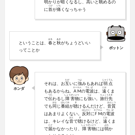
明
かりが
暗
くなるし、
高
いと
眺
めるの
くび
いた
に
首
が
痛
くなっちゃう
はる
あき
ということは、
春
と
秋
がちょうどいい
ってことか
たが
つよ
じゃく
てん
それは、お
互
いに
強
みもあれば
弱
点
エー
エム
でん
ぱ
とお
もあるからね。
A
M
の
電
波
は、
遠
くま
つた
しょう
がい
ぶつ
つよ
りょ
こう
さき
で
伝
わるし
障
害
物
にも
強
い。
旅
行
先
おな
ばん
ぐみ
き
おん
しつ
でも
同
じ
番
組
が
聴
けるんだけど、
音
質
はん
たい
エフ
エム
でん
ぱ
はあまりよくない。
反
対
に
F
M
の
電
波
おと
き
とお
は、キレイな
音
で
聴
けるけど、
遠
くま
とど
しょう
がい
ぶつ
よわ
で
届
かなかったり、
障
害
物
には
弱
か