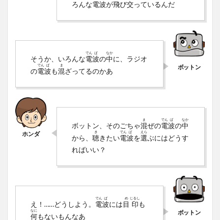
ろんな
電
波
が
飛
び
交
っているんだ
でん
ぱ
なか
そうか、いろんな
電
波
の
中
に、ラジオ
でん
ぱ
ま
の
電
波
も
混
ざってるのかあ
ま
でん
ぱ
なか
ボットン、そのごちゃ
混
ぜの
電
波
の
中
き
でん
ぱ
えら
から、
聴
きたい
電
波
を
選
ぶにはどうす
ればいい？
でん
ぱ
め
じるし
え！……どうしよう。
電
波
には
目
印
も
なに
何
もないもんなあ