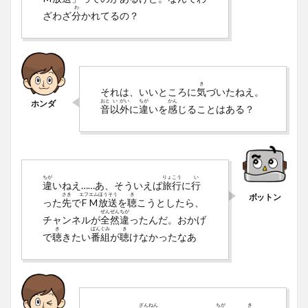
わ
ざわざ
分
かれてるの？
き
それは、いいところに
気
づいたねえ。
おと
い
がい
ちが
かん
音
以
外
に
違
いを
感
じることはある？
ちが
りょ
こう
い
違
いねえ……あ、そういえば
旅
行
に
行
さき
エフ
エム
ほう
そう
き
った
先
で
F
M
放
送
を
聴
こうとしたら、
ぜん
ぜん
ちが
チャンネルが
全
然
違
ったんだ。おかげ
き
ばん
ぐみ
き
で
聴
きたい
番
組
が
聴
けなかったなあ
ざん
ねん
ちが
き