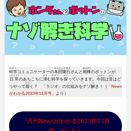
かがく
ほんだたかゆき
あいぼう
科学
コミュニケーターの
本田隆行
さんと
相棒
のボットンが、
にちじょう
ひそ
かがく
さぐ
こんかい
おと
日常
のあちこちに
潜
む
科学
を
探
っていきます。
今回
は
音
はど
とど
しく
と
うやって
届
く？ 「ラジオ」の
仕組
みをナゾ
解
き！（
「News
がわかる2023年11月号」
より）
「月刊Newsがわかる2023年11月