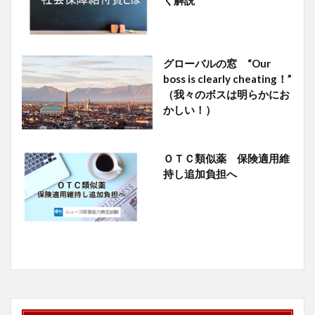
く解説
グローバルの窓 “Our
boss is clearly cheating！”
（我々のボスは明らかにお
かしい！）
ＯＴＣ類似薬 保険適用維
持し追加負担へ