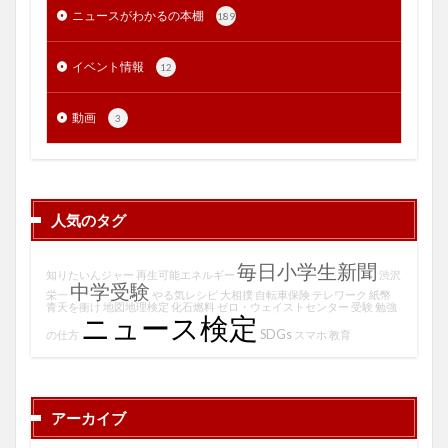
ニュースがわかるの本棚
189
イベント情報
12
動画
3
人気のタグ
毎日小学生新聞
知りたいんジャー
再生可能エネルギー
渋沢
中学受験
栄一
やる気レシピ
大相撲
自転車保険
テレワーク
紙幣
青天を衝け
地図地理検定
化石燃料
ゼロ・ウェイストセンター
受験
勉強
ニュース検定
SDGs
の仕方
スマホ
教育
アーカイブ