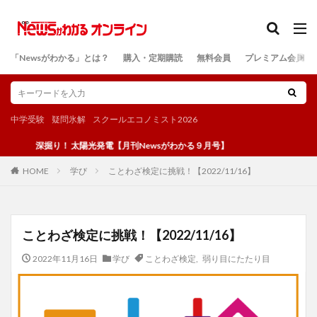
カテゴリー
「Newsがわかる」とは？
購入・定期購読
無料会員
プレミアム会員
検索
中学受験
疑問氷解
スクールエコノミスト2026
深掘り！ 太陽光発電【月刊Newsがわかる９月号】
学び
ことわざ検定に挑戦！【2022/11/16】
HOME
ことわざ検定に挑戦！【2022/11/16】
2022年11月16日
学び
ことわざ検定
,
弱り目にたたり目