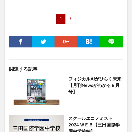
1
2
関連する記事
フィジカルAIがひらく未来
【月刊Newsがわかる８月
号】
スクールエコノミスト
2024 ＷＥＢ【三田国際学
園中学校編】