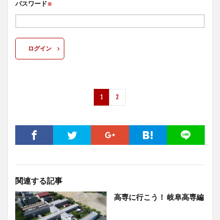
パスワード
※
ログイン
1
2
関連する記事
高専に行こう！ 岐阜高専編