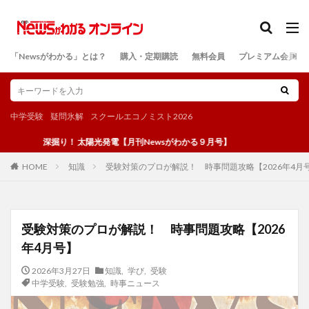
カテゴリー
「Newsがわかる」とは？
購入・定期購読
無料会員
プレミアム会員
検索
中学受験
疑問氷解
スクールエコノミスト2026
深掘り！ 太陽光発電【月刊Newsがわかる９月号】
知識
受験対策のプロが解説！ 時事問題攻略【2026年4月
HOME
受験対策のプロが解説！ 時事問題攻略【2026
年4月号】
2026年3月27日
知識
,
学び
,
受験
中学受験
,
受験勉強
,
時事ニュース