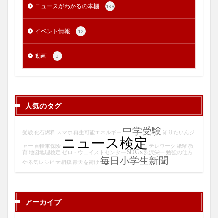
ニュースがわかるの本棚
189
イベント情報
12
動画
3
人気のタグ
中学受験
受験
化石燃料
スマホ
再生可能エネルギー
知りたいんジ
ニュース検定
ャー
自転車保険
テレワーク
紙幣
教
SDGs
育
地図地理検定
ゼロ・ウェイストセンター
渋沢栄一
勉強の仕方
毎日小学生新聞
やる気レシピ
大相撲
青天を衝け
アーカイブ