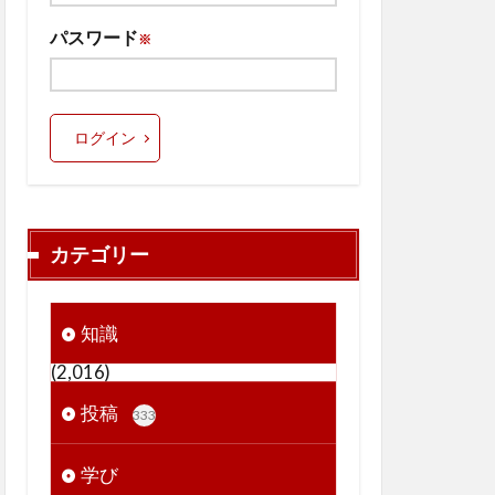
パスワード
※
ログイン
カテゴリー
知識
(2,016)
投稿
333
学び