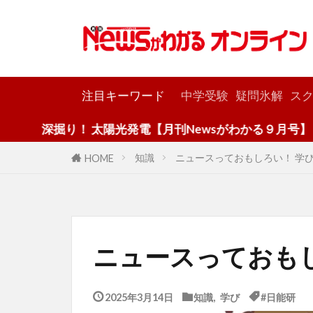
カテゴリー
注目キーワード
中学受験
疑問氷解
スク
掘り！ 太陽光発電【月刊Newsがわかる９月号】
知識
ニュースっておもしろい！ 学
HOME
ニュースっておもし
2025年3月14日
知識
,
学び
#日能研