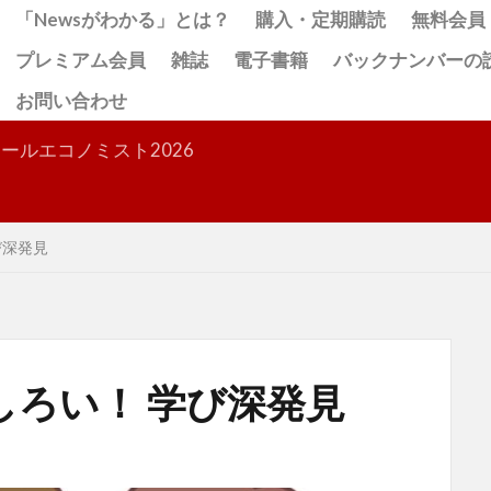
「Newsがわかる」とは？
購入・定期購読
無料会員
プレミアム会員
雑誌
電子書籍
バックナンバーの
お問い合わせ
検索
ールエコノミスト2026
び深発見
ろい！ 学び深発見