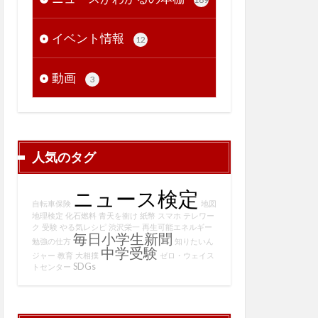
イベント情報
12
動画
3
人気のタグ
ニュース検定
自転車保険
地図
地理検定
化石燃料
青天を衝け
紙幣
スマホ
テレワー
ク
受験
やる気レシピ
渋沢栄一
再生可能エネルギー
毎日小学生新聞
勉強の仕方
知りたいん
中学受験
ジャー
教育
大相撲
ゼロ・ウェイス
SDGs
トセンター