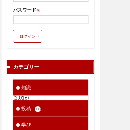
パスワード
※
ログイン
カテゴリー
知識
(2,016)
投稿
333
学び