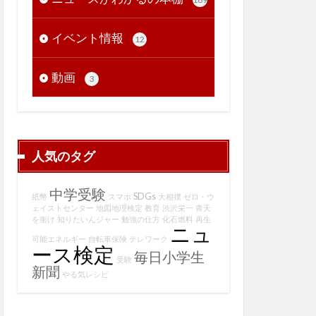
イベント情報
12
動画
3
人気のタグ
中学受験
SDGs
紙幣
スマホ
大相撲
ゼロ・ウ
ェイストセンター
地図地理検定
教育
渋沢栄一
青天
を衝け
知りたいんジャー
勉強の仕方
化石燃料
再生
ニュ
可能エネルギー
自転車保険
テレワーク
ース検定
毎日小学生
受験
新聞
やる気レシピ