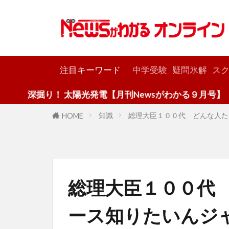
カテゴリー
注目キーワード
中学受験
疑問氷解
スク
！ 太陽光発電【月刊Newsがわかる９月号】
知識
総理大臣１００代 どんな人た
HOME
総理大臣１００代
ース知りたいんジ