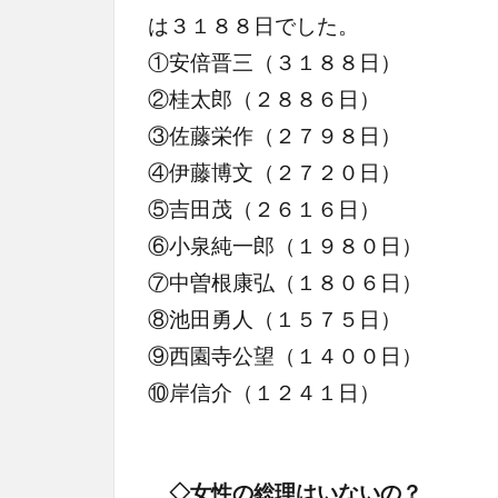
は３１８８日でした。
①安倍晋三（３１８８日）
②桂太郎（２８８６日）
③佐藤栄作（２７９８日）
④伊藤博文（２７２０日）
⑤吉田茂（２６１６日）
⑥小泉純一郎（１９８０日）
⑦中曽根康弘（１８０６日）
⑧池田勇人（１５７５日）
⑨西園寺公望（１４００日）
⑩岸信介（１２４１日）
◇女性の総理はいないの？