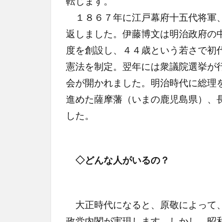
転じます。
１８６７年に江戸幕府十五代将軍、
返しました。伊藤博文は明治政府の
度を創設し、４４歳という若さで初
憲法を制定。翌年には衆議院選挙が
会が開かれました。明治時代に総理
進めた薩摩藩（いまの鹿児島県）、
した。
◇どんな人がいるの？
大正時代になると、原敬によって、
政党内閣が実現します。しかし、昭