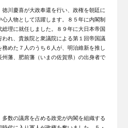
徳川慶喜が大政奉還を行い、政権を朝廷に
中心人物として活躍します。８５年に内閣制
代総理に就任しました。８９年に大日本帝国
行われ、貴族院と衆議院による第１回帝国議
を務めた７人のうち６人が、明治維新を推し
長州藩、肥前藩（いまの佐賀県）の出身者で
多数の議席を占める政党が内閣を組織する
和時代に入り軍人が政権を奪いました。５・