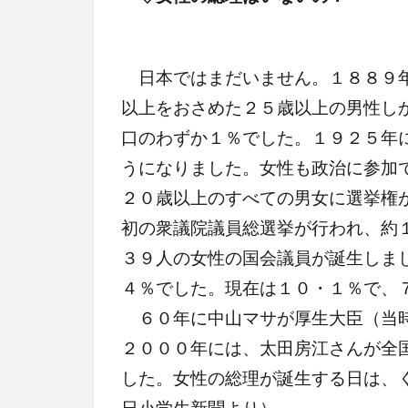
日本ではまだいません。１８８９年
以上をおさめた２５歳以上の男性し
口のわずか１％でした。１９２５年
うになりました。女性も政治に参加
２０歳以上のすべての男女に選挙権
初の衆議院議員総選挙が行われ、約
３９人の女性の国会議員が誕生しま
４％でした。現在は１０・１％で、
６０年に中山マサが厚生大臣（当時
２０００年には、太田房江さんが全
した。女性の総理が誕生する日は、くる
日小学生新聞より）