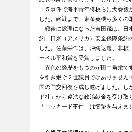
１５事件で海軍青年将校らに犬養毅
した。終戦まで、東条英機ら多くの
戦後に総理になった吉田茂は、日本
約、日米（アメリカ）安全保障条約
した。佐藤栄作は、沖縄返還、非核
ーベル平和賞を受賞しました。
異色の経歴をもつのが田中角栄です
を引き継ぐ２世議員ではありません
国の国交回復を成し遂げました。し
ド社」から違法な政治献金を受け取
「ロッキード事件」は衝撃を与えま