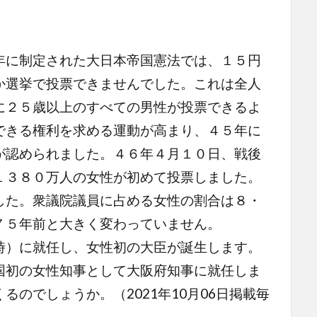
に制定された大日本帝国憲法では、１５円
か選挙で投票できませんでした。これは全人
に２５歳以上のすべての男性が投票できるよ
できる権利を求める運動が高まり、４５年に
が認められました。４６年４月１０日、戦後
１３８０万人の女性が初めて投票しました。
した。衆議院議員に占める女性の割合は８・
７５年前と大きく変わっていません。
）に就任し、女性初の大臣が誕生します。
国初の女性知事として大阪府知事に就任しま
のでしょうか。（2021年10月06日掲載毎