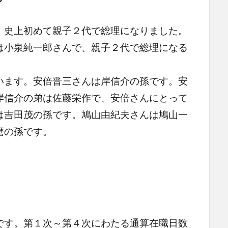
？
史上初めて親子２代で総理になりました。
は小泉純一郎さんで、親子２代で総理になる
ます。安倍晋三さんは岸信介の孫です。安
岸信介の弟は佐藤栄作で、安倍さんにとって
は吉田茂の孫です。鳩山由紀夫さんは鳩山一
麿の孫です。
す。第１次～第４次にわたる通算在職日数