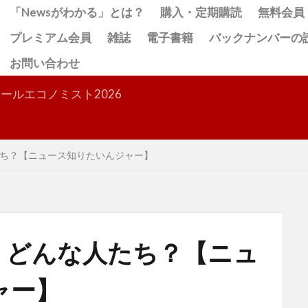
「Newsがわかる」とは？
購入・定期購読
無料会員
プレミアム会員
雑誌
電子書籍
バックナンバーの
お問い合わせ
検索
ールエコノミスト2026
ち？【ニュース知りたいんジャー】
 どんな人たち？【ニュ
ャー】