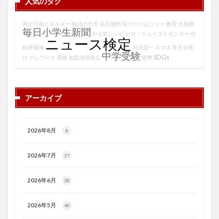
人気のタグ
再生可能エネルギー
勉強の仕方
化石燃料
知りたいんジャー
教育
大相撲
毎日小学生新聞
やる気レシピ
ゼロ・ウェイストセンター
自
ニュース検定
転車保険
渋沢栄一
スマホ
青天を衝
中学受験
SDGs
け
テレワーク
受験
地図地理検定
紙幣
アーカイブ
2026年8月
8
2026年7月
37
2026年6月
38
2026年5月
40