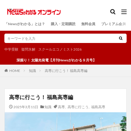
カテゴリー
「Newsがわかる」とは？
購入・定期購読
無料会員
プレミアム会員
検索
中学受験
疑問氷解
スクールエコノミスト2026
深掘り！ 太陽光発電【月刊Newsがわかる９月号】
知識
高専に行こう！ 福島高専編
HOME
高専に行こう！ 福島高専編
2025年3月11日
知識
高専
,
高専に行こう
,
福島高専