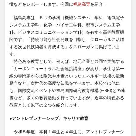
徴などをレポートします。今回は
福島高専
を紹介！
福島高専は、５つの学科（機械システム工学科、電気電子
システム工学科、化学・バイオ工学科、都市システム工学
科、ビジネスコミュニケーション学科）を有する高等教育機
関です。「持続可能な社会発展を目指し、グローカルに活躍
する次世代技術者を育成する」をスローガンに掲げていま
す。
特色ある教育として、例えば、地元企業と共同で実施する
「カーボンニュートラル社会連携講座」があり、学生は第一
線の専門家から太陽光や水素といったエネルギー技術の最新
動向など、次世代の高度な知識を学べます。本校では他に
も、国際交流イベントや福島国際研究教育機構 (F-REI)との連
携など、多くの教育活動を行っていますが、近年の特色ある
教育として以下の２つを紹介します。
●アントレプレナーシップ、キャリア教育
令和５年度、本科１年生と４年生に、アントレプレナーシ