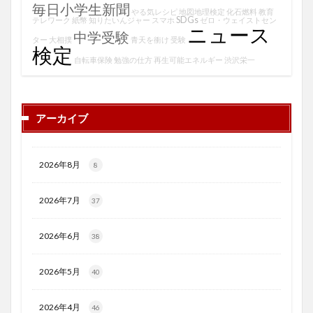
毎日小学生新聞
やる気レシピ
地図地理検定
化石燃料
教育
SDGs
テレワーク
紙幣
知りたいんジャー
スマホ
ゼロ・ウェイストセン
ニュース
中学受験
ター
大相撲
青天を衝け
受験
検定
自転車保険
勉強の仕方
再生可能エネルギー
渋沢栄一
アーカイブ
2026年8月
8
2026年7月
37
2026年6月
38
2026年5月
40
2026年4月
46