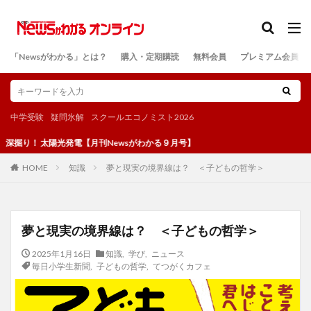
カテゴリー
「Newsがわかる」とは？
購入・定期購読
無料会員
プレミアム会員
検索
中学受験
疑問氷解
スクールエコノミスト2026
 太陽光発電【月刊Newsがわかる９月号】
知識
夢と現実の境界線は？ ＜子どもの哲学＞
HOME
夢と現実の境界線は？ ＜子どもの哲学＞
2025年1月16日
知識
,
学び
,
ニュース
毎日小学生新聞
,
子どもの哲学
,
てつがくカフェ