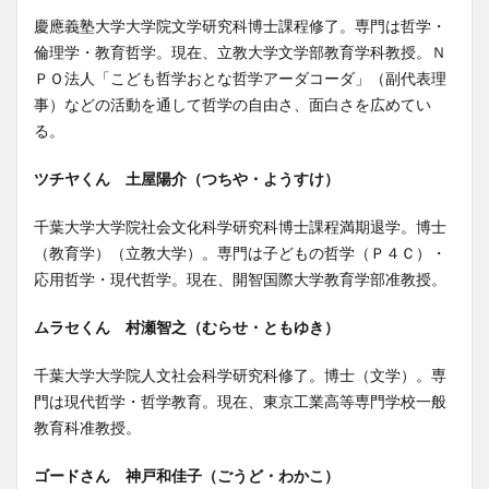
慶應義塾大学大学院文学研究科博士課程修了。専門は哲学・
倫理学・教育哲学。現在、立教大学文学部教育学科教授。Ｎ
ＰＯ法人「こども哲学おとな哲学アーダコーダ」（副代表理
事）などの活動を通して哲学の自由さ、面白さを広めてい
る。
ツチヤくん 土屋陽介（つちや・ようすけ）
千葉大学大学院社会文化科学研究科博士課程満期退学。博士
（教育学）（立教大学）。専門は子どもの哲学（Ｐ４Ｃ）・
応用哲学・現代哲学。現在、開智国際大学教育学部准教授。
ムラセくん 村瀬智之（むらせ・ともゆき）
千葉大学大学院人文社会科学研究科修了。博士（文学）。専
門は現代哲学・哲学教育。現在、東京工業高等専門学校一般
教育科准教授。
ゴードさん 神戸和佳子（ごうど・わかこ）