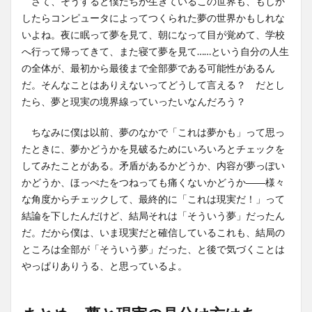
さて、そうすると僕たちが生きているこの世界も、もしか
したらコンピュータによってつくられた夢の世界かもしれな
いよね。夜に眠って夢を見て、朝になって目が覚めて、学校
へ行って帰ってきて、また寝て夢を見て……という自分の人生
の全体が、最初から最後まで全部夢である可能性があるん
だ。そんなことはありえないってどうして言える？ だとし
たら、夢と現実の境界線っていったいなんだろう？
ちなみに僕は以前、夢のなかで「これは夢かも」って思っ
たときに、夢かどうかを見破るためにいろいろとチェックを
してみたことがある。矛盾があるかどうか、内容が夢っぽい
かどうか、ほっぺたをつねっても痛くないかどうか――様々
な角度からチェックして、最終的に「これは現実だ！」って
結論を下したんだけど、結局それは「そういう夢」だったん
だ。だから僕は、いま現実だと確信しているこれも、結局の
ところは全部が「そういう夢」だった、と後で気づくことは
やっぱりありうる、と思っているよ。