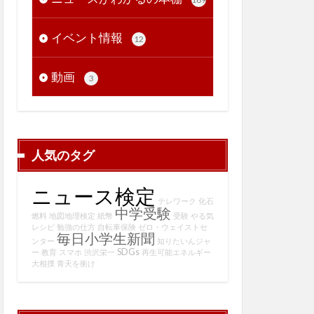
イベント情報
12
動画
3
人気のタグ
ニュース検定
テレワーク
化石
中学受験
燃料
地図地理検定
紙幣
受験
やる気
レシピ
勉強の仕方
自転車保険
ゼロ・ウェイストセ
毎日小学生新聞
ンター
知りたいんジャ
SDGs
ー
教育
スマホ
渋沢栄一
再生可能エネルギー
大相撲
青天を衝け