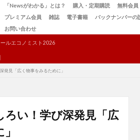
「Newsがわかる」とは？
購入・定期購読
無料会員
プレミアム会員
雑誌
電子書籍
バックナンバーの
お問い合わせ
検索
ールエコノミスト2026
深発見「広く物事をみるために」
しろい！学び深発見「広
に」