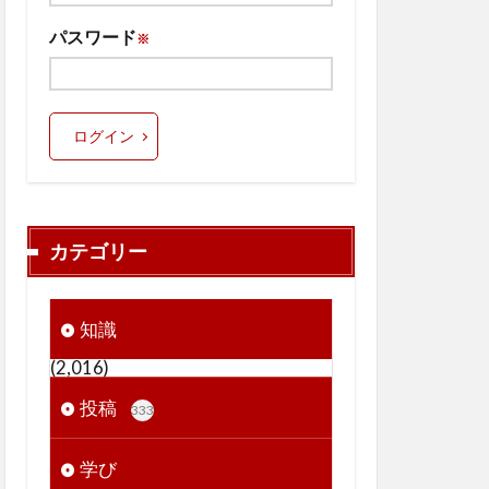
パスワード
※
ログイン
カテゴリー
知識
(2,016)
投稿
333
学び