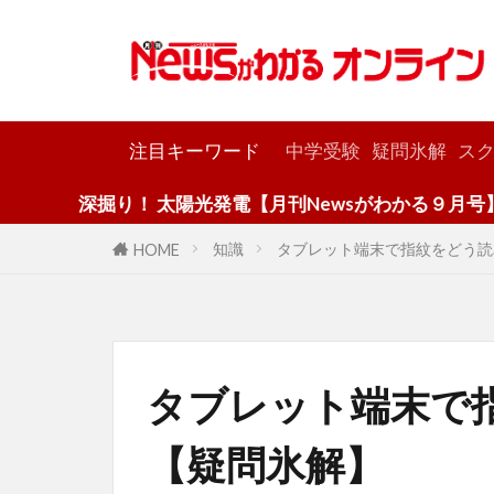
カテゴリー
注目キーワード
中学受験
疑問氷解
スク
り！ 太陽光発電【月刊Newsがわかる９月号】
知識
タブレット端末で指紋をどう読
HOME
タブレット端末で
【疑問氷解】