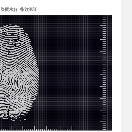
,
疑問氷解
,
指紋認証