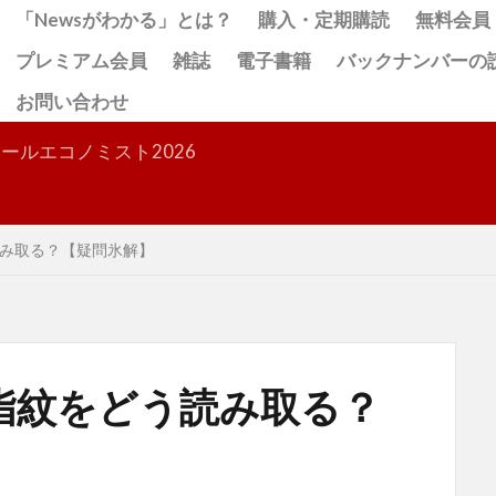
「Newsがわかる」とは？
購入・定期購読
無料会員
プレミアム会員
雑誌
電子書籍
バックナンバーの
お問い合わせ
検索
ールエコノミスト2026
み取る？【疑問氷解】
指紋をどう読み取る？