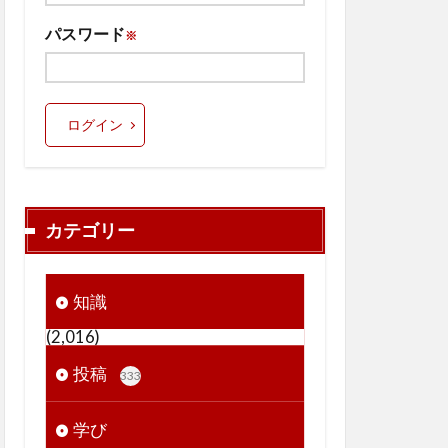
パスワード
※
ログイン
カテゴリー
知識
(2,016)
投稿
333
学び