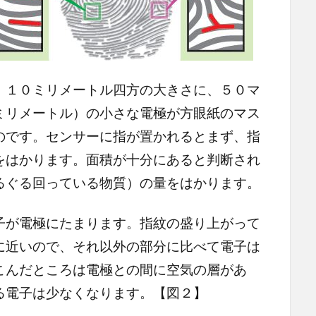
１０ミリメートル四方の大きさに、５０マ
ミリメートル）の小さな電極が方眼紙のマス
のです。センサーに指が置かれるとまず、指
をはかります。面積が十分にあると判断され
るぐる回っている物質）の量をはかります。
が電極にたまります。指紋の盛り上がって
に近いので、それ以外の部分に比べて電子は
こんだところは電極との間に空気の層があ
る電子は少なくなります。【図２】