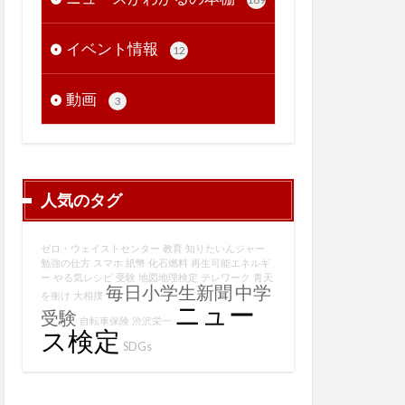
イベント情報
12
動画
3
人気のタグ
ゼロ・ウェイストセンター
教育
知りたいんジャー
勉強の仕方
スマホ
紙幣
化石燃料
再生可能エネルギ
ー
やる気レシピ
受験
地図地理検定
テレワーク
青天
毎日小学生新聞
中学
を衝け
大相撲
ニュー
受験
自転車保険
渋沢栄一
ス検定
SDGs