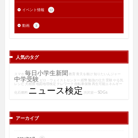
イベント情報
12
動画
3
人気のタグ
毎日小学生新聞
スマホ
教育
青天を衝け
知りたいんジャー
中学受験
ゼロ・ウェイストセンター
紙幣
勉強の仕方
受験
やる気
レシピ
大相撲
地図地理検定
テレワーク
自転車保険
再生可能エネルギー
ニュース検定
SDGs
化石燃料
渋沢栄一
アーカイブ