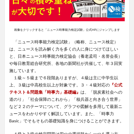
画像をクリックすると「ニュース時事能力検定試験」公式HPにジャンプします
「ニュース時事能力検定試験」（略称、ニュース検定）
は、ニュースを読み解く力を多くの人に身につけてほしい
と、日本ニュース時事能力検定協会（養老孟司・名誉会長）
や毎日教育総合研究所、各地の新聞社が共催して、年３回実
施しています。
１級～５級まで６段階ありますが、４級は主に中学生以
上、３級は中高校生以上が対象です。３・４級対応の
『公式
テキスト＆問題集「時事力」基礎編』
は、「脱炭素社会への
道のり」「社会保障のこれから」「核兵器と向き合う世界」
など２２のテーマについて、グラフや図解を多用して最新ニ
ュースをわかりやすく解説しています。また、「時事力
Basic」でそもそもの基礎知識を身につけることができます。
４級と３級の検定問題は四つの選択肢から一つを選ぶ方