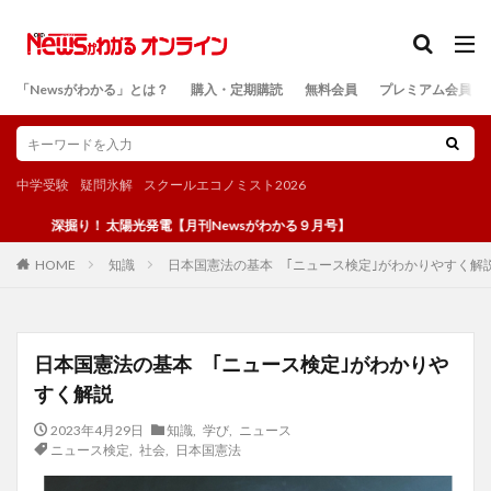
カテゴリー
「Newsがわかる」とは？
購入・定期購読
無料会員
プレミアム会員
検索
中学受験
疑問氷解
スクールエコノミスト2026
掘り！ 太陽光発電【月刊Newsがわかる９月号】
知識
日本国憲法の基本 ｢ニュース検定｣がわかりやすく解
HOME
日本国憲法の基本 ｢ニュース検定｣がわかりや
すく解説
2023年4月29日
知識
,
学び
,
ニュース
ニュース検定
,
社会
,
日本国憲法