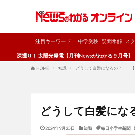
カテゴリー
注目キーワード
中学受験
疑問氷解
スク
り！ 太陽光発電【月刊Newsがわかる９月号】
知識
どうして白髪になるの？ 【
HOME
どうして白髪にな
2024年9月25日
知識
毎日小学生新聞
,