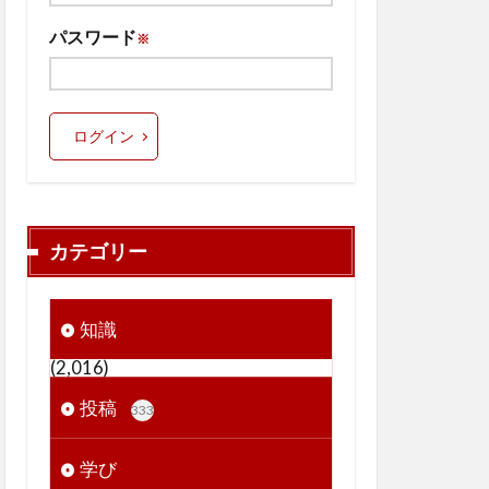
パスワード
※
ログイン
カテゴリー
知識
(2,016)
投稿
333
学び