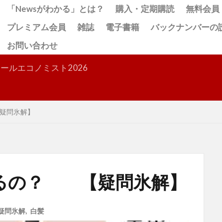
「Newsがわかる」とは？
購入・定期購読
無料会員
プレミアム会員
雑誌
電子書籍
バックナンバーの
お問い合わせ
検索
ールエコノミスト2026
疑問氷解】
るの？ 【疑問氷解】
疑問氷解
,
白髪