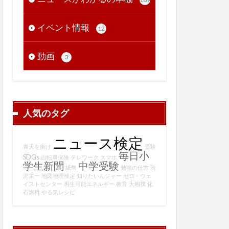
イベント情報
12
動画
3
人気のタグ
ニュース検定
青天を衝け
受験
毎日小
SDGs
自転車保険
テレワーク
スマホ
学生新聞
中学受験
紙幣
勉強の仕方
渋
沢栄一
地図地理検定
知りたいんジャー
ゼロ・ウェ
イストセンター
再生可能エネルギー
教育
大相撲
化
石燃料
やる気レシピ