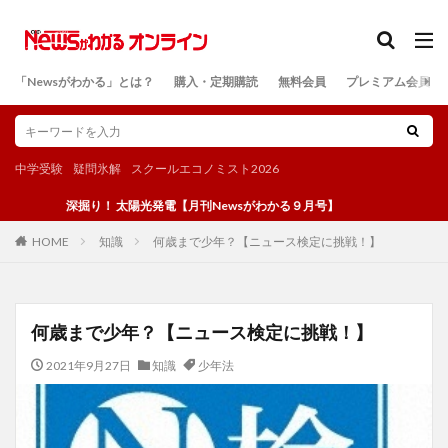
カテゴリー
「Newsがわかる」とは？
購入・定期購読
無料会員
プレミアム会員
検索
中学受験
疑問氷解
スクールエコノミスト2026
深掘り！ 太陽光発電【月刊Newsがわかる９月号】
知識
何歳まで少年？【ニュース検定に挑戦！】
HOME
何歳まで少年？【ニュース検定に挑戦！】
2021年9月27日
知識
少年法