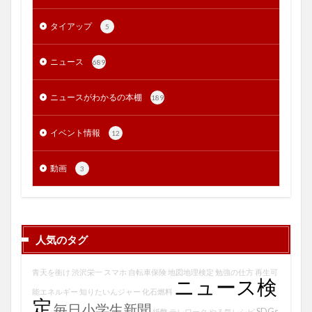
タイアップ
5
ニュース
689
ニュースがわかるの本棚
189
イベント情報
12
動画
3
人気のタグ
青天を衝け
渋沢栄一
スマホ
自転車保険
地図地理検定
勉強の仕方
再生可
ニュース検
能エネルギー
知りたいんジャー
化石燃料
定
毎日小学生新聞
SDGs
紙幣
テレワーク
やる気レシピ