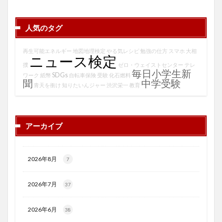
人気のタグ
再生可能エネルギー
地図地理検定
やる気レシピ
勉強の仕方
スマホ
大相
ニュース検定
撲
ゼロ・ウェイストセンター
テレ
毎日小学生新
SDGs
ワーク
紙幣
自転車保険
受験
化石燃料
聞
中学受験
青天を衝け
知りたいんジャー
渋沢栄一
教育
アーカイブ
2026年8月
7
2026年7月
37
2026年6月
38