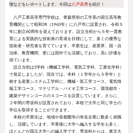
徴などをレポートします。今回は
八戸高専
を紹介！
八戸工業高等専門学校は、青森県初の工学系の国立高等教
育機関として昭和
38
（
1963
年）に八戸市に設置され、令和５
年に創立
60
周年を迎えております。設立当初から５年一貫教
育による実践的な技術者の育成を目標にして、多くの優秀な
技術者・研究者を育てています。卒業生は、産業界、国・自
治体、教育機関、更には国外でも活躍しており、高い評価を
得ています。
設立当初は
3
学科（機械工学科、電気工学科、工業化学科）
で発足しましたが、現在では、本科（１学年から５学年）と
称する産業システム工学科に、機械・医工学コース、電気情
報工学コース、マテリアル・バイオ工学コース、環境都市・
建築デザインコースの４コースを設置しています。さらに、
２年間の専攻科が設置されており、本校で大学と同じ学士の
学位を取得することができます。
本校の卒業生は、地域や首都圏等の有名企業に数多く就職
し、活躍しています。卒業後に大学へ編入する学生も多く、
ほとんどが国立大学への編入学です。専攻科からは、東北大