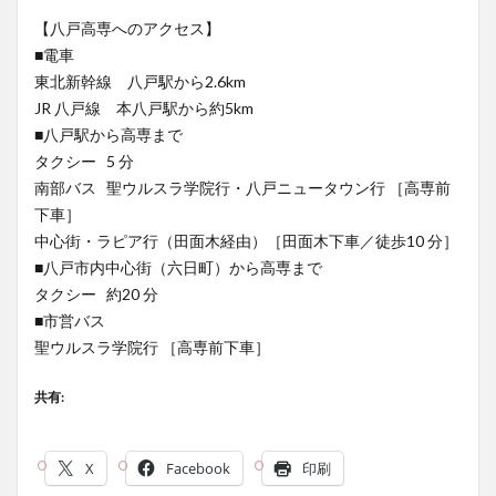
【八戸高専へのアクセス】
■電車
東北新幹線 八戸駅から2.6km
JR 八戸線 本八戸駅から約5km
■八戸駅から高専まで
タクシー 5 分
南部バス 聖ウルスラ学院行・八戸ニュータウン行 ［高専前
下車］
中心街・ラピア行（田面木経由）［田面木下車／徒歩10 分］
■八戸市内中心街（六日町）から高専まで
タクシー 約20 分
■市営バス
聖ウルスラ学院行 ［高専前下車］
共有:
X
Facebook
印刷