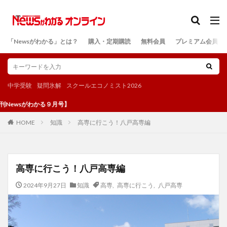
カテゴリー
「Newsがわかる」とは？
購入・定期購読
無料会員
プレミアム会員
検索
中学受験
疑問氷解
スクールエコノミスト2026
わかる９月号】
知識
高専に行こう！八戸高専編
HOME
高専に行こう！八戸高専編
2024年9月27日
知識
高専
,
高専に行こう
,
八戸高専