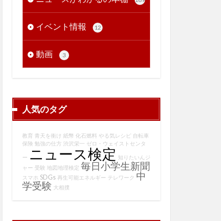
イベント情報
12
動画
3
人気のタグ
教育
青天を衝け
紙幣
化石燃料
やる気レシピ
自転車
保険
勉強の仕方
渋沢栄一
ゼロ・ウェイストセンタ
ニュース検定
ー
知りたいんジ
毎日小学生新聞
ャー
受験
地図地理検定
中
SDGs
スマホ
再生可能エネルギー
テレワーク
学受験
大相撲