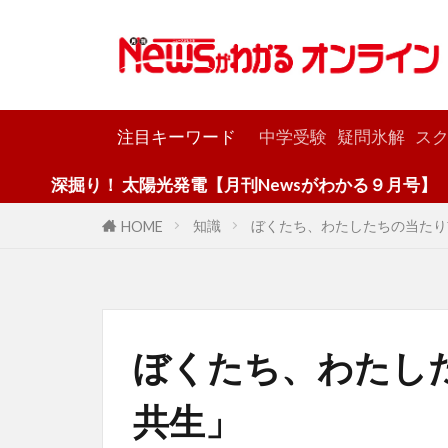
カテゴリー
注目キーワード
中学受験
疑問氷解
スク
！ 太陽光発電【月刊Newsがわかる９月号】
知識
ぼくたち、わたしたちの当たり
HOME
ぼくたち、わたし
共生」