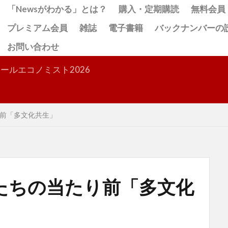
「Newsがわかる」とは？
購入・定期購読
無料会員
プレミアム会員
雑誌
電子書籍
バックナンバーの
お問い合わせ
検索
ールエコノミスト2026
前「多文化共生」
たちの当たり前「多文化