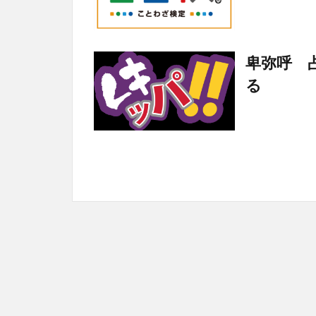
卑弥呼 
る