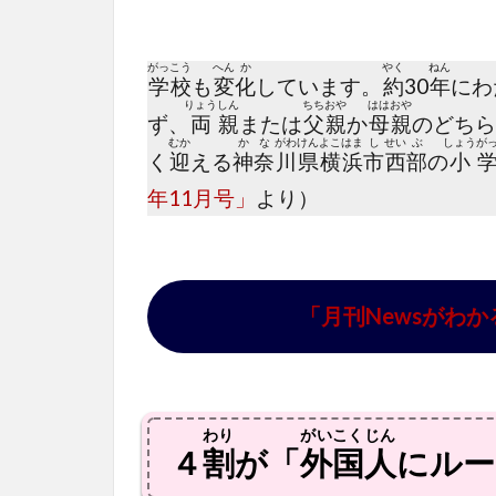
がっ
こう
へん
か
やく
ねん
学
校
も
変
化
しています。
約
30
年
にわ
りょう
しん
ちち
おや
はは
おや
ず、
両
親
または
父
親
か
母
親
のどちら
むか
か
な
がわ
けん
よこ
はま
し
せい
ぶ
しょう
が
く
迎
える
神
奈
川
県
横
浜
市
西
部
の
小
年11月号」
より）
「月刊Newsがわかる
わり
がいこくじん
４
割
が「
外国人
にルー