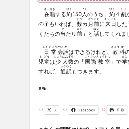
ざいせき
やく
にん
やく
わり
在籍
する
約
150
人
のうち、
約
４
割
こ
すう
げつ
まえ
らい
にち
の
子
もいれば、
数
カ
月
前
に
来
日
した
あ
まえ
はな
くたちの
当
たり
前
」と
話
してくれま
にちじょう
かい
わ
きょう
か
日常
会
話
はできるけれど、
教
科
じ
どう
しょう
にん
ずう
こく
さい
きょう
しつ
まな
児
童
は
少
人
数
の「
国
際
教
室
」で
学
つう
やく
すれば、
通
訳
もつきます。
共有:
X
Facebook
印刷