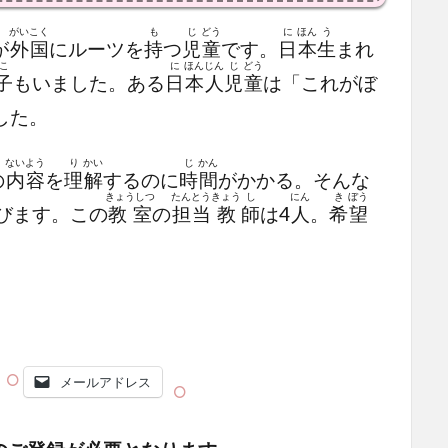
がい
こく
も
じ
どう
に
ほん
う
が
外
国
にルーツを
持
つ
児
童
です。
日
本
生
まれ
こ
に
ほん
じん
じ
どう
子
もいました。ある
日
本
人
児
童
は「これがぼ
した。
ないよう
り
かい
じ
かん
の
内容
を
理
解
するのに
時
間
がかかる。そんな
きょうしつ
たんとう
きょう
し
にん
き
ぼう
びます。この
教室
の
担当
教
師
は4
人
。
希
望
メールアドレス