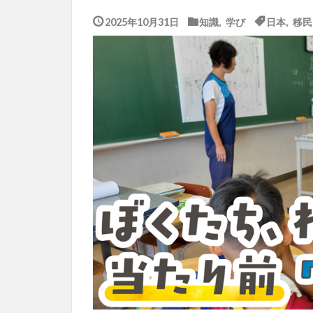
2025年10月31日
知識
,
学び
日本
,
移民