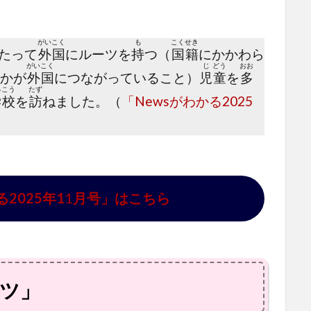
がい
こく
も
こく
せき
たって
外
国
にルーツを
持
つ（
国
籍
にかかわら
がい
こく
じ
どう
おお
かが
外
国
につながっていること）
児
童
を
多
っ
こう
たず
学
校
を
訪
ねました。（
「Newsがわかる2025
2025年1
1
月号」はこちら
ツ」