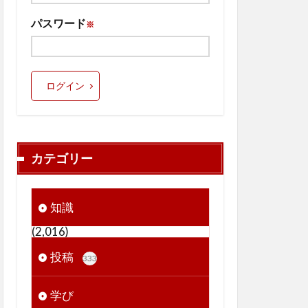
パスワード
※
ログイン
カテゴリー
知識
(2,016)
投稿
333
学び