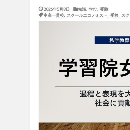
2026年5月8日
知識
,
学び
,
受験
中高一貫校
,
スクールエコノミスト
,
受検
,
スク