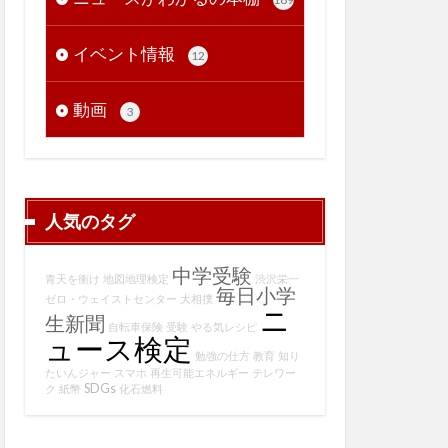
イベント情報
12
動画
3
人気のタグ
中学受験
青天を衝け
地図地理検定
渋沢栄一
毎日小学
ゼロ・ウェイストセンター
大相撲
ニ
生新聞
自転車保険
受験
やる気レシピ
ュース検定
勉強の仕方
教育
知り
たいんジャー
スマホ
再生可能エネルギー
テレワー
SDGs
ク
紙幣
化石燃料