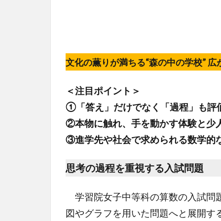
文化の薫りが満ちる“森の中の学校” 広
＜注目ポイント＞
①「答え」だけでなく「過程」も評
②本物に触れ、手を動かす体験と少
③進学先や社会で求められる数学的
思考の過程を重視する入試問題
学習院女子中等科の算数の入試問題
図やグラフを用いた問題へと展開す