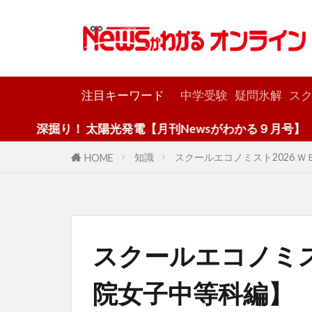
カテゴリー
注目キーワード
中学受験
疑問氷解
スク
！ 太陽光発電【月刊Newsがわかる９月号】
知識
スクールエコノミスト2026 
HOME
スクールエコノミス
院女子中等科編】