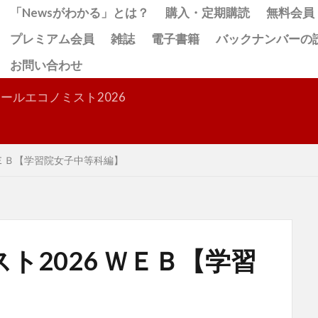
「Newsがわかる」とは？
購入・定期購読
無料会員
プレミアム会員
雑誌
電子書籍
バックナンバーの
お問い合わせ
検索
ールエコノミスト2026
ＷＥＢ【学習院女子中等科編】
ト2026 ＷＥＢ【学習