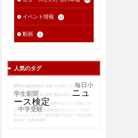
イベント情報
12
動画
3
人気のタグ
毎日小
SDGs
地図地理検定
教育
やる気レシピ
ニュ
学生新聞
化石燃料
勉強の仕方
ース検定
紙幣
テレワーク
受験
スマ
中学受験
ホ
大相撲
知りたいんジャー
ゼロ・
ウェイストセンター
再生可能エネルギー
青天を衝け
渋沢栄一
自転車保険