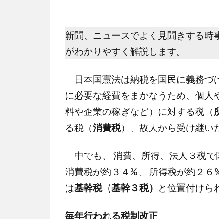
新聞、ニュースでよく見聞きする時
がわかりやすく解説します。
日本国憲法は納税を国民に義務づけ
に必要な経費をまかなうため、個人
料や企業の稼ぎなど）に対する税（
る税（
消費税
）、故人から受け継い
中でも、 消費、所得、法人３税で
消費税が約３４%、 所得税が約２６
は
基幹税（基幹３税）
と位置付けら
毎年行われる税制改正