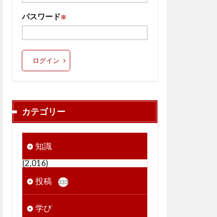
パスワード
※
ログイン
カテゴリー
知識
(2,016)
投稿
333
学び