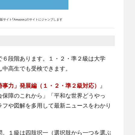
サイト｢Amazon｣のサイトにジャンプします
で６段階あります。１・２・準２級は大学
ん中高生でも受検できます。
時事力」発展編（１・２・準２級対応）
』
会保障のこれから」「平和な世界どうやっ
ラフや図解を多用して最新ニュースをわかり
。１級は四肢択一（選択肢から一つを選ぶ