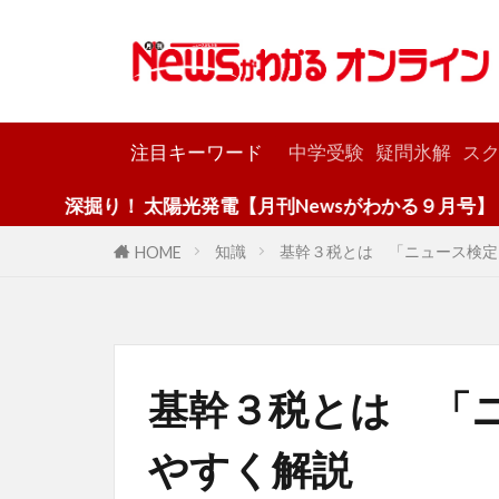
カテゴリー
注目キーワード
中学受験
疑問氷解
スク
り！ 太陽光発電【月刊Newsがわかる９月号】
知識
基幹３税とは 「ニュース検定
HOME
基幹３税とは 「
やすく解説