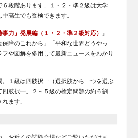
で６段階あります。１・２・準２級は大学
ん中高生でも受検できます。
時事力」発展編（１・２・準２級対応）
』
会保障のこれから」「平和な世界どうやっ
ラフや図解を多用して最新ニュースをわかり
。１級は四肢択一（選択肢から一つを選ぶ
て四肢択一。２～５級の検定問題の約６割
されます。
、お近くの試験会場などご覧いただけま