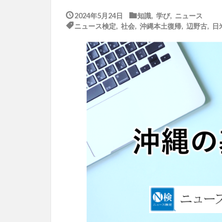
2024年5月24日
知識
,
学び
,
ニュース
ニュース検定
,
社会
,
沖縄本土復帰
,
辺野古
,
日