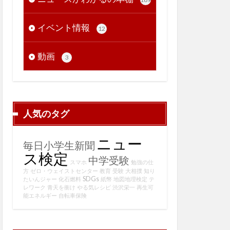
イベント情報
12
動画
3
人気のタグ
ニュー
毎日小学生新聞
ス検定
中学受験
スマホ
勉強の仕
方
ゼロ・ウェイストセンター
教育
受験
大相撲
知り
SDGs
たいんジャー
化石燃料
紙幣
地図地理検定
テ
レワーク
青天を衝け
やる気レシピ
渋沢栄一
再生可
能エネルギー
自転車保険