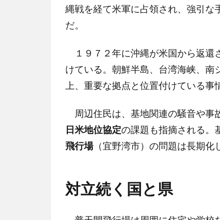
縄戦を経て米軍に占領され、強引な
だ。
１９７２年に沖縄が米国から返還さ
けている。朝鮮半島、台湾海峡、南
上、重要な拠点と位置付けている事
周辺住民は、基地関連の騒音や事故
日米地位協定
の課題も指摘される。
飛行場
（宜野湾市）の問題は長期化
対立続く国と県
普天間飛行場は周囲に住宅や学校な