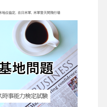
米地位協定
,
在日米軍
,
米軍普天間飛行場