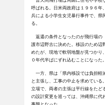
呼ばれる。日米両政府は１９９６年
兵による小学生女児暴行事件で、県
る。
返還の条件となったのが飛行場の「
護市辺野古に決めた。移設のため辺
めたが、現地で軟弱地盤が見つかり
０年代半ばにずれ込むことになった
一方、県は「県内移設では負担軽減
と主張し、工事の中止を求めている
立場で、両者の主張は平行線をたど
の設計変更を巡っては、沖縄県に代
事態となった。