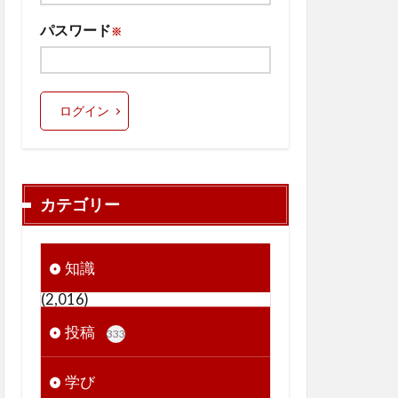
パスワード
※
ログイン
カテゴリー
知識
(2,016)
投稿
333
学び