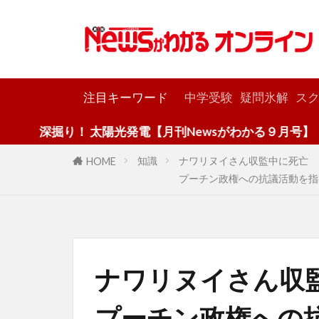
カテゴリー
注目キーワード
中学受験
疑問氷解
スク
！ 太陽光発電【月刊Newsがわかる９月号】
知識
ナワリヌイさん収監中に死亡
HOME
プーチン政権への抗議活動を指
ナワリヌイさん収
プーチン政権への