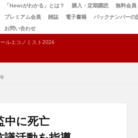
「Newsがわかる」とは？
購入・定期購読
無料会員
プレミアム会員
雑誌
電子書籍
バックナンバーの
お問い合わせ
検索
ールエコノミスト2026
導
監中に死亡
抗議活動を指導