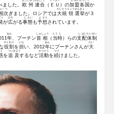
おう
しゅう
れん
ごう
イー
ユー
か
めい
かっ
こく
べました。
欧
州
連
合
（
Ｅ
Ｕ
）の
加
盟
各
国
か
あい
つ
だい
とう
りょう
せん
きょ
相
次
ぎました。ロシアでは
大
統
領
選
挙
が３
ぱつ
ひろ
じ
たい
よ
そう
発
が
広
がる
事
態
も
予
想
されています。
ねん
しゅ
しょう
とう
じ
し
はい
たい
せい
11
年
、プーチン
首
相
（
当
時
）らの
支
配
体
制
やく
わり
にな
ねん
だい
な
役
割
を
担
い、2012
年
にプーチンさんが
大
わく
つい
きゅう
かつ
どう
つづ
惑
を
追
及
するなど
活
動
を
続
けました。