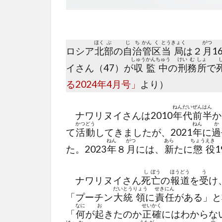
ほく
ぶ
じ
ち
かん
く
とう
きょく
がつ
ロシア
北
部
の
自
治
管
区
当
局
は２
月
1
しゅう
かん
ちゅう
けい
む
しょ
イさん（47）が
収
監
中
の
刑
務
所
で
る2024年4月号」
より）
ねん
だい
ぜん
はん
ナワリヌイさんは2010
年
代
前
半
か
かつ
どう
ねん
か
て
活
動
してきましたが、2021
年
に
過
ねん
がつ
あら
ちょう
えき
た。2023
年
８
月
には、
新
たに
懲
役
1
し
ぼう
ほう
どう
う
ナワリヌイさん
死
亡
の
報
道
を
受
け
だい
とう
りょう
せき
にん
「プーチン
大
統
領
に
責
任
がある」と
なに
お
せい
かく
「
何
が
起
きたのか
正
確
にはわからな