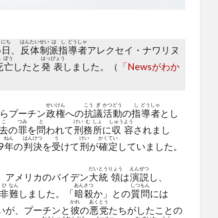
にち
はん
たい
せい
は
し
どう
しゃ
6
日
、
反
体
制
派
指
導
者
アレクセイ・ナワリヌ
し
ぼう
はっ
ぴょう
死
亡
したと
発
表
しました。（
「Newsがわか
せい
けん
こう
ぎ
かつ
どう
し
どう
しゃ
らプーチン
政
権
への
抗
議
活
動
の
指
導
者
とし
こ
つみ
と
けい
む
しょ
しゅう
よう
去
の
罪
を
問
われて
刑
務
所
に
収
容
されまし
ねん
はん
けつ
う
けい
かく
てい
9
年
の
判
決
を
受
けて
刑
が
確
定
していました。
だい
とう
りょう
えん
ぜつ
、アメリカのバイデン
大
統
領
は
演
説
し、
ひ
なん
あん
さつ
しつ
もん
非
難
しました。「
暗
殺
か」との
質
問
には
かれ
あく
とう
いが、プーチンと
彼
の
悪
党
たちがしたことの