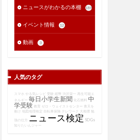
ニュースがわかるの本棚
189
イベント情報
12
動画
3
人気のタグ
スマホ
やる気レシピ
受験
紙幣
渋沢栄一
再生可能エ
毎日小学生新聞
中
ネルギー
化石燃料
学受験
教育
ゼロ・ウェイストセンター
青天を
衝け
地図地理検定
自転車保険
テレワーク
大相撲
勉
ニュース検定
SDGs
強の仕方
知りたいんジャー