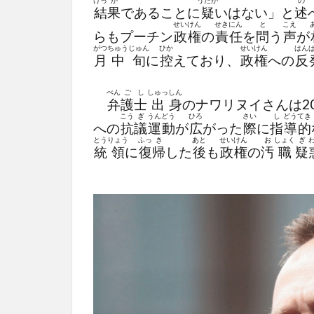
けっ
か
うたが
の
結
果
であることに
疑
いはない」と
述
せい
けん
せき
にん
と
こえ
らもプーチン
政
権
の
責
任
を
問
う
声
が
がつ
ちゅう
じゅん
ひか
せい
けん
はん
月
中
旬
に
控
えており、
政
権
への
反
べん
ご
し
しゅっ
しん
弁
護
士
出
身
のナワリヌイさんは20
こう
ぎ
うん
どう
ひろ
さい
し
どう
てき
への
抗
議
運
動
が
広
がった
際
に
指
導
的
とう
りょう
ふっ
き
あと
せい
けん
お
しょく
ぎ
統
領
に
復
帰
した
後
も
政
権
の
汚
職
疑