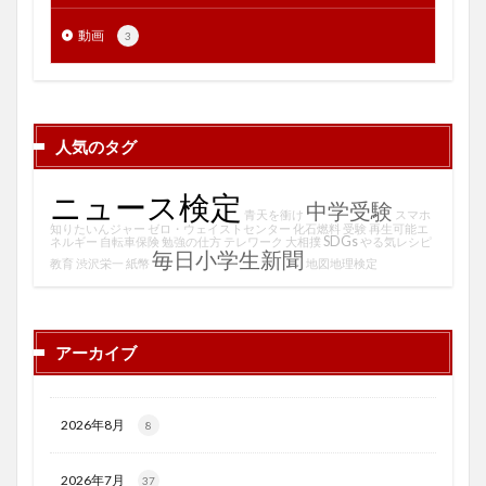
動画
3
人気のタグ
ニュース検定
中学受験
青天を衝け
スマホ
知りたいんジャー
ゼロ・ウェイストセンター
化石燃料
受験
再生可能エ
SDGs
ネルギー
自転車保険
勉強の仕方
テレワーク
大相撲
やる気レシピ
毎日小学生新聞
教育
渋沢栄一
紙幣
地図地理検定
アーカイブ
2026年8月
8
2026年7月
37