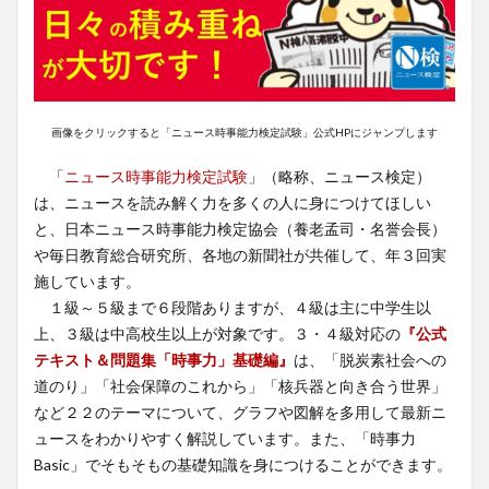
画像をクリックすると「ニュース時事能力検定試験」公式HPにジャンプします
「
ニュース時事能力検定試験
」（略称、ニュース検定）
は、ニュースを読み解く力を多くの人に身につけてほしい
と、日本ニュース時事能力検定協会（養老孟司・名誉会長）
や毎日教育総合研究所、各地の新聞社が共催して、年３回実
施しています。
１級～５級まで６段階ありますが、４級は主に中学生以
上、３級は中高校生以上が対象です。３・４級対応の
『公式
テキスト＆問題集「時事力」基礎編』
は、「脱炭素社会への
道のり」「社会保障のこれから」「核兵器と向き合う世界」
など２２のテーマについて、グラフや図解を多用して最新ニ
ュースをわかりやすく解説しています。また、「時事力
Basic」でそもそもの基礎知識を身につけることができます。