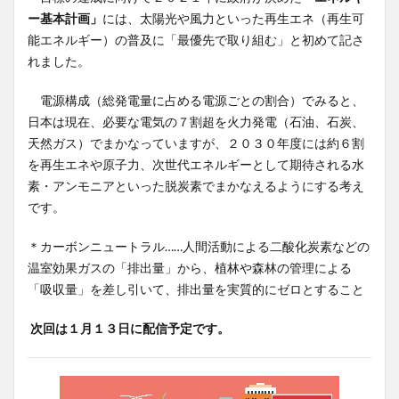
ー基本計画」
には、太陽光や風力といった再生エネ（再生可
能エネルギー）の普及に「最優先で取り組む」と初めて記さ
れました。
電源構成（総発電量に占める電源ごとの割合）でみると、
日本は現在、必要な電気の７割超を火力発電（石油、石炭、
天然ガス）でまかなっていますが、２０３０年度には約６割
を再生エネや原子力、次世代エネルギーとして期待される水
素・アンモニアといった脱炭素でまかなえるようにする考え
です。
＊カーボンニュートラル……人間活動による二酸化炭素などの
温室効果ガスの「排出量」から、植林や森林の管理による
「吸収量」を差し引いて、排出量を実質的にゼロとすること
次回は１月１３日に配信予定です。