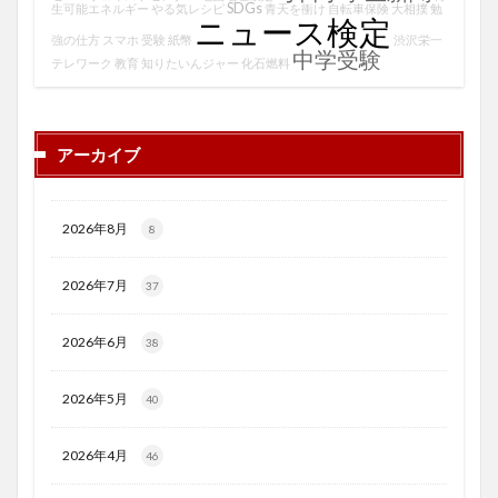
SDGs
生可能エネルギー
やる気レシピ
青天を衝け
自転車保険
大相撲
勉
ニュース検定
強の仕方
スマホ
受験
紙幣
渋沢栄一
中学受験
テレワーク
教育
知りたいんジャー
化石燃料
アーカイブ
2026年8月
8
2026年7月
37
2026年6月
38
2026年5月
40
2026年4月
46