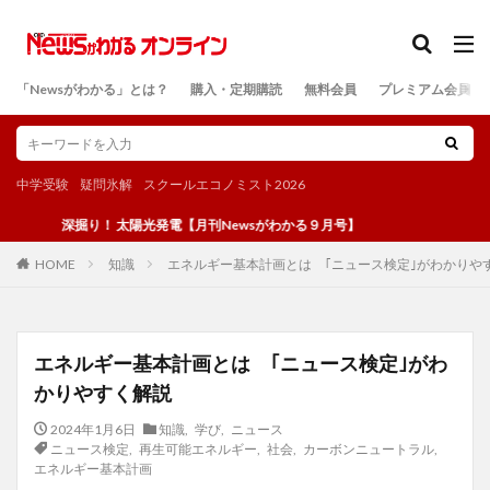
カテゴリー
「Newsがわかる」とは？
購入・定期購読
無料会員
プレミアム会員
検索
中学受験
疑問氷解
スクールエコノミスト2026
深掘り！ 太陽光発電【月刊Newsがわかる９月号】
知識
エネルギー基本計画とは ｢ニュース検定｣がわかりや
HOME
エネルギー基本計画とは ｢ニュース検定｣がわ
かりやすく解説
2024年1月6日
知識
,
学び
,
ニュース
ニュース検定
,
再生可能エネルギー
,
社会
,
カーボンニュートラル
,
エネルギー基本計画