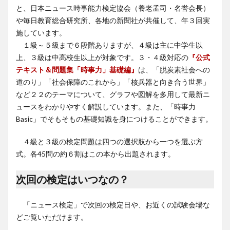
と、日本ニュース時事能力検定協会（養老孟司・名誉会長）
や毎日教育総合研究所、各地の新聞社が共催して、年３回実
施しています。
１級～５級まで６段階ありますが、４級は主に中学生以
上、３級は中高校生以上が対象です。３・４級対応の
『公式
テキスト＆問題集「時事力」基礎編』
は、「脱炭素社会への
道のり」「社会保障のこれから」「核兵器と向き合う世界」
など２２のテーマについて、グラフや図解を多用して最新ニ
ュースをわかりやすく解説しています。また、「時事力
Basic」でそもそもの基礎知識を身につけることができます。
４級と３級の検定問題は四つの選択肢から一つを選ぶ方
式。各45問の約６割はこの本から出題されます。
次回の検定はいつなの？
「ニュース検定」で次回の検定日や、お近くの試験会場な
どご覧いただけます。