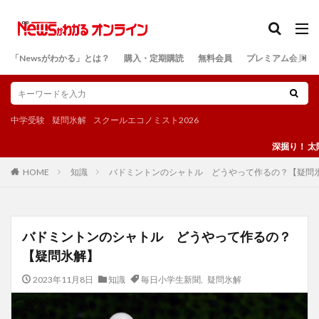
カテゴリー
「Newsがわかる」とは？
購入・定期購読
無料会員
プレミアム会員
検索
中学受験
疑問氷解
スクールエコノミスト2026
深掘り！ 太陽光発電
知識
バドミントンのシャトル どうやって作るの？【疑問
HOME
バドミントンのシャトル どうやって作るの？
【疑問氷解】
2023年11月8日
知識
毎日小学生新聞
,
疑問氷解