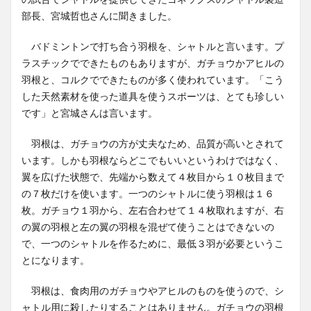
部長、宮城哲也さんに聞きました。
バドミントンで打ち合う羽根を、シャトルと言います。プ
ラスチックでできたものもありますが、ガチョウかアヒルの
羽根と、コルクでできたものが多く使われています。「こう
した天然素材を使った道具を使うスポーツは、とても珍しい
です」と宮城さんは言います。
羽根は、ガチョウの方が丈夫なため、品質が高いとされて
います。しかも羽根ならどこでもいいというわけではなく、
翼を広げた状態で、先端から数えて４枚目から１０枚目まで
の７枚だけを使います。一つのシャトルに使う羽根は１６
枚。ガチョウ１羽から、左右合わせて１４枚取れますが、右
の翼の羽根と左の翼の羽根を混ぜて使うことはできないの
で、一つのシャトルを作るために、最低３羽が必要というこ
とになります。
羽根は、食肉用のガチョウやアヒルのものを使うので、シ
ャトル用に殺したりすることはありません。ガチョウの羽根