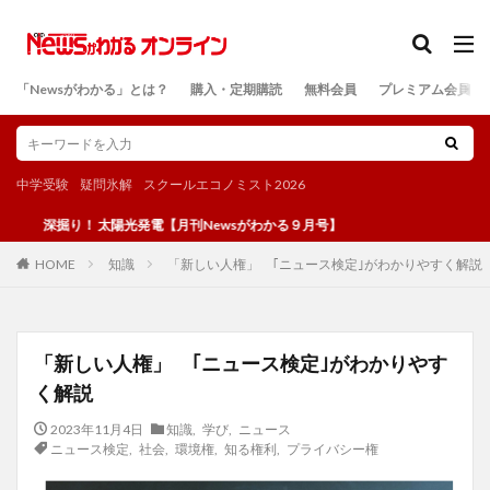
カテゴリー
「Newsがわかる」とは？
購入・定期購読
無料会員
プレミアム会員
検索
中学受験
疑問氷解
スクールエコノミスト2026
深掘り！ 太陽光発電【月刊Newsがわかる９月号】
知識
「新しい人権」 ｢ニュース検定｣がわかりやすく解説
HOME
「新しい人権」 ｢ニュース検定｣がわかりやす
く解説
2023年11月4日
知識
,
学び
,
ニュース
ニュース検定
,
社会
,
環境権
,
知る権利
,
プライバシー権