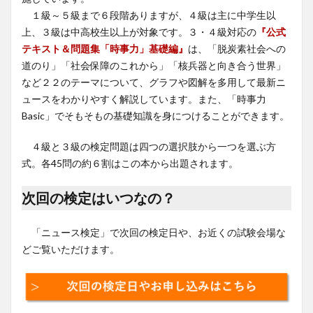
１級～５級まで６段階ありますが、４級は主に中学生以
上、３級は中高校生以上が対象です。３・４級対応の
『公式
テキスト＆問題集「時事力」基礎編』
は、「脱炭素社会への
道のり」「社会保障のこれから」「核兵器と向き合う世界」
など２２のテーマについて、グラフや図解を多用して最新ニ
ュースをわかりやすく解説しています。また、「時事力
Basic」でそもそもの基礎知識を身につけることができます。
４級と３級の検定問題は四つの選択肢から一つを選ぶ方
式。各45問の約６割はこの本から出題されます。
次回の検定はいつなの？
「ニュース検定」で次回の検定日や、お近くの試験会場な
どご覧いただけます。