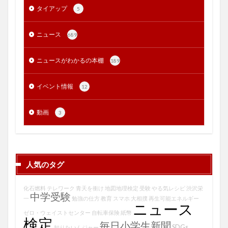
タイアップ
5
ニュース
689
ニュースがわかるの本棚
189
イベント情報
12
動画
3
人気のタグ
化石燃料
テレワーク
青天を衝け
地図地理検定
受験
やる気レシピ
渋沢栄
中学受験
一
勉強の仕方
教育
スマホ
大相撲
再生可能エネルギー
ニュース
ゼロ・ウェイストセンター
自転車保険
紙幣
検定
毎日小学生新聞
SDGs
知りたいんジャー