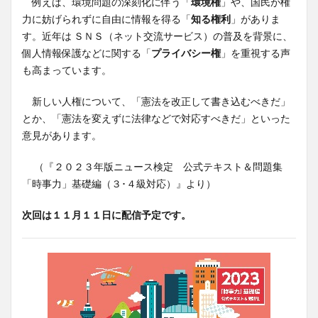
例えば、環境問題の深刻化に伴う「
環境権
」や、国民が権
力に妨げられずに自由に情報を得る「
知る権利
」がありま
す。近年は ＳＮＳ（ネット交流サービス）の普及を背景に、
個人情報保護などに関する「
プライバシー権
」を重視する声
も高まっています。
新しい人権について、「憲法を改正して書き込むべきだ」
とか、「憲法を変えずに法律などで対応すべきだ」といった
意見があります。
（『２０２３年版ニュース検定 公式テキスト＆問題集
「時事力」基礎編（３･４級対応）』より）
次回は１１月１１日に配信予定です。