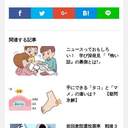
関連する記事
ニュースっておもしろ
い！ 学び深発見 「『怖い
話』の裏側とは?」
手にできる「タコ」と「マ
メ」の違いは？ 【疑問
氷解】
前回衆院選投票率 戦後３