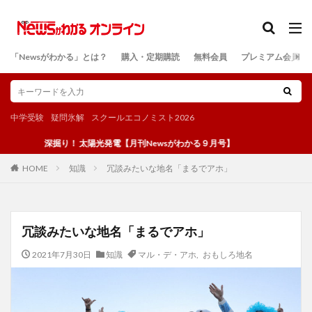
カテゴリー
「Newsがわかる」とは？
購入・定期購読
無料会員
プレミアム会員
検索
中学受験
疑問氷解
スクールエコノミスト2026
深掘り！ 太陽光発電【月刊Newsがわかる９月号】
知識
冗談みたいな地名「まるでアホ」
HOME
冗談みたいな地名「まるでアホ」
2021年7月30日
知識
マル・デ・アホ
,
おもしろ地名