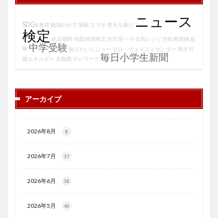
ニュース
SDGs
教育
勉強の仕方
受験
スマホ
青天を衝け
検定
化石燃料
地図地理検定
渋沢栄一
やる気レシピ
自転車保険
紙
中学受験
幣
知りたいんジャー
ゼロ・ウェイストセンター
再生可
毎日小学生新聞
能エネルギー
大相撲
テレワーク
アーカイブ
2026年8月
8
2026年7月
37
2026年6月
38
2026年5月
40