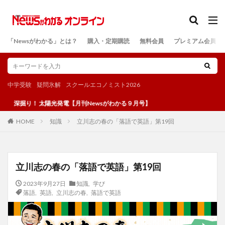
カテゴリー
「Newsがわかる」とは？
購入・定期購読
無料会員
プレミアム会員
検索
中学受験
疑問氷解
スクールエコノミスト2026
 太陽光発電【月刊Newsがわかる９月号】
知識
立川志の春の「落語で英語」第19回
HOME
立川志の春の「落語で英語」第19回
2023年9月27日
知識
,
学び
落語
,
英語
,
立川志の春
,
落語で英語