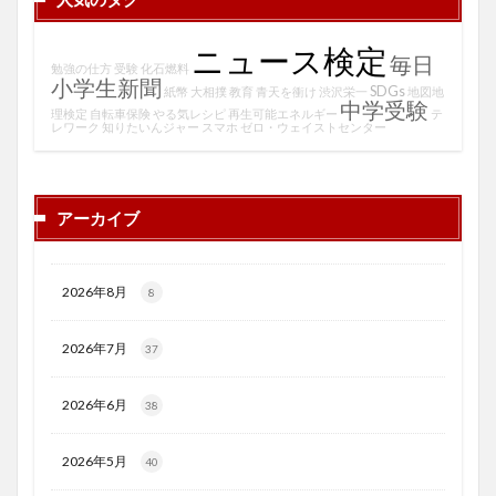
ニュース検定
毎日
勉強の仕方
受験
化石燃料
小学生新聞
SDGs
紙幣
大相撲
教育
青天を衝け
渋沢栄一
地図地
中学受験
理検定
自転車保険
やる気レシピ
再生可能エネルギー
テ
レワーク
知りたいんジャー
スマホ
ゼロ・ウェイストセンター
アーカイブ
2026年8月
8
2026年7月
37
2026年6月
38
2026年5月
40