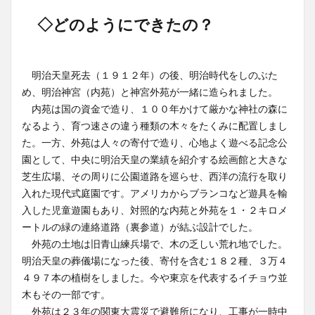
◇どのようにできたの？
明治天皇死去（１９１２年）の後、明治時代をしのぶた
め、明治神宮（内苑）と神宮外苑が一緒に造られました。
内苑は国の資金で造り、１００年かけて厳かな神社の森に
なるよう、育つ速さの違う種類の木々をたくみに配置しまし
た。一方、外苑は人々の寄付で造り、心地よく遊べる記念公
園として、中央に明治天皇の業績を紹介する絵画館と大きな
芝生広場、その周りに公園道路を巡らせ、西洋の流行を取り
入れた現代式庭園です。アメリカからブランコなど遊具を輸
入した児童遊園もあり、対照的な内苑と外苑を１・２キロメ
ートルの緑の連絡道路（裏参道）が結ぶ設計でした。
外苑の土地は旧青山練兵場で、木の乏しい荒れ地でした。
明治天皇の葬儀場になった後、寄付を含む１８２種、３万４
４９７本の植樹をしました。今や東京を代表するイチョウ並
木もその一部です。
外苑は２３年の関東大震災で避難所になり、工事が一時中