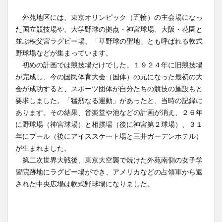
外苑地区には、東京オリンピック（五輪）の主会場になっ
た国立競技場や、大学野球の拠点・神宮球場、大阪・花園と
並ぶ秩父宮ラグビー場、「草野球の聖地」とも呼ばれる軟式
野球場などが集まっています。
初めの計画では競技場だけでした。１９２４年に旧競技場
が完成し、今の国民体育大会（国体）の元になった最初の大
会が成功すると、スポーツ団体が自分たちの競技の施設もと
要求しました。「猛烈なる運動」があったと、当時の記録に
あります。その結果、音楽堂や池などの計画が消え、２６年
に野球場（神宮球場）と相撲場（後に神宮第２球場）、３１
年にプール（後にアイススケート場と三井ガーデンホテル）
が生まれました。
第二次世界大戦後、東京大空襲で焼けた外苑南側の女子学
習院跡地にラグビー場ができ、アメリカなどの占領軍から返
された中央広場は軟式野球場になりました。