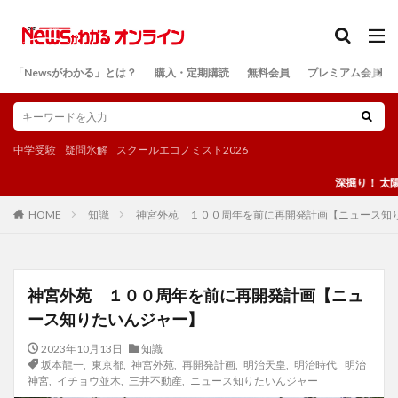
カテゴリー
「Newsがわかる」とは？
購入・定期購読
無料会員
プレミアム会員
検索
中学受験
疑問氷解
スクールエコノミスト2026
深掘り！ 太陽光発電【月
知識
神宮外苑 １００周年を前に再開発計画【ニュース知
HOME
神宮外苑 １００周年を前に再開発計画【ニュ
ース知りたいんジャー】
2023年10月13日
知識
坂本龍一
,
東京都
,
神宮外苑
,
再開発計画
,
明治天皇
,
明治時代
,
明治
神宮
,
イチョウ並木
,
三井不動産
,
ニュース知りたいんジャー