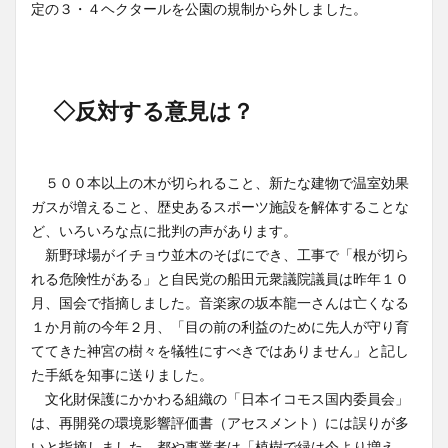
定の３・４ヘクタールを公園の規制から外しました。
◇反対する意見は？
５００本以上の木が切られること、新たな建物で温室効果
ガスが増えること、歴史あるスポーツ施設を解体することな
ど、いろいろな点に批判の声があります。
新野球場がイチョウ並木のそばにでき、工事で「根が切ら
れる危険性がある」と自民党の船田元衆議院議員は昨年１０
月、国会で指摘しました。音楽家の坂本龍一さんは亡くなる
１か月前の今年２月、「目の前の利益のために先人が守り育
ててきた神宮の樹々を犠牲にすべきではありません」と記し
た手紙を知事に送りました。
文化財保護にかかわる組織の「日本イコモス国内委員会」
は、再開発の環境影響評価書（アセスメント）には誤りが多
いと指摘しました。都や事業者は「植樹で緑は今より増え