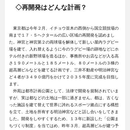
◇再開発はどんな計画？
東京都は今年２月、イチョウ並木の西側から国立競技場の
南まで１７・５ヘクタールの広い区域の再開発を認めまし
た。神宮と神宮第２の両球場を解体して新しい屋内ラグビー
場を建て、入れ替えるように今のラグビー場の跡地などにホ
テル付きの新野球場を造るほか、事務所やお店などが入る高
さ１９０メートルと１８５メートル、８０メートルの３棟の
超高層ビルなどを建てる計画です。三井不動産や明治神宮な
ど４者が３４９０億円をかけて２０３５年度に完成を目指し
ます。
外苑は都市計画公園として、法律で開発を規制されていま
すが、実は都などの土地は一部に過ぎません。都は、古くな
った施設を建て替えて世界に誇れるスポーツ拠点にする構想
を立て、土地を所有する明治神宮などと話し合いをしてきま
した。開発をしやすくするため、１３年に新設した「公園ま
ちづくり制度」を当てはめ、昨年３月、超高層ビルが建つ予