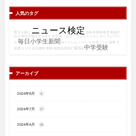
人気のタグ
ニュース検定
青天を衝け
自転車保険
教育
勉強の
仕方
再生可能エネルギー
渋沢栄一
ゼロ・ウェイストセンター
テレワー
毎日小学生新聞
ク
知りたいんジャー
やる気レシピ
紙幣
大
中学受験
SDGs
相撲
スマホ
化石燃料
受験
地図地理検定
アーカイブ
2026年8月
8
2026年7月
37
2026年6月
38