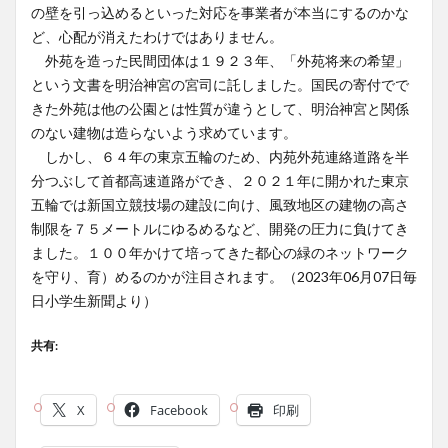
の壁を引っ込めるといった対応を事業者が本当にするのかな
ど、心配が消えたわけではありません。
外苑を造った民間団体は１９２３年、「外苑将来の希望」
という文書を明治神宮の宮司に託しました。国民の寄付でで
きた外苑は他の公園とは性質が違うとして、明治神宮と関係
のない建物は造らないよう求めています。
しかし、６４年の東京五輪のため、内苑外苑連絡道路を半
分つぶして首都高速道路ができ、２０２１年に開かれた東京
五輪では新国立競技場の建設に向け、風致地区の建物の高さ
制限を７５メートルにゆるめるなど、開発の圧力に負けてき
ました。１００年かけて培ってきた都心の緑のネットワーク
を守り、育）めるのかが注目されます。（2023年06月07日毎
日小学生新聞より）
共有:
X
Facebook
印刷