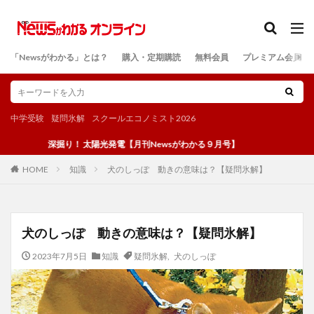
カテゴリー
「Newsがわかる」とは？
購入・定期購読
無料会員
プレミアム会員
検索
中学受験
疑問氷解
スクールエコノミスト2026
深掘り！ 太陽光発電【月刊Newsがわかる９月号】
知識
犬のしっぽ 動きの意味は？【疑問氷解】
HOME
犬のしっぽ 動きの意味は？【疑問氷解】
2023年7月5日
知識
疑問氷解
,
犬のしっぽ