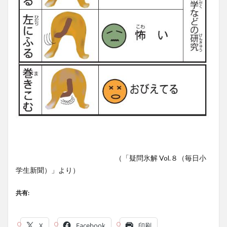
（「疑問氷解 Vol.８（毎日小
学生新聞）」より）
共有:
X
Facebook
印刷