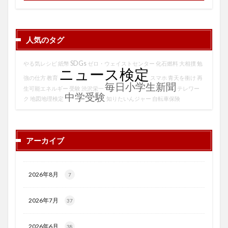
人気のタグ
SDGs
やる気レシピ
紙幣
ゼロ・ウェイストセンター
化石燃料
大相撲
勉
ニュース検定
強の仕方
教育
スマホ
青天を衝け
再
毎日小学生新聞
生可能エネルギー
受験
渋沢栄一
テレワー
中学受験
ク
地図地理検定
知りたいんジャー
自転車保険
アーカイブ
2026年8月
7
2026年7月
37
2026年6月
38