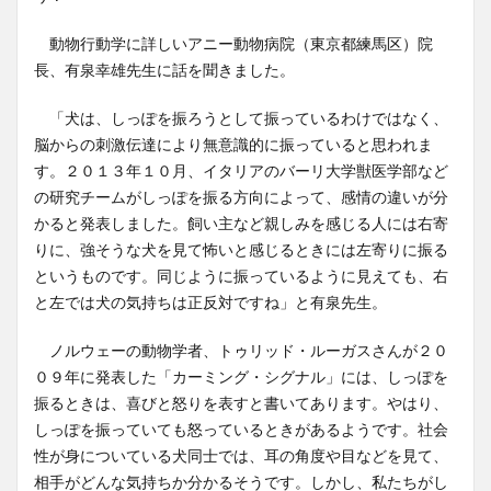
動物行動学に詳しいアニー動物病院（東京都練馬区）院
長、有泉幸雄先生に話を聞きました。
「犬は、しっぽを振ろうとして振っているわけではなく、
脳からの刺激伝達により無意識的に振っていると思われま
す。２０１３年１０月、イタリアのバーリ大学獣医学部など
の研究チームがしっぽを振る方向によって、感情の違いが分
かると発表しました。飼い主など親しみを感じる人には右寄
りに、強そうな犬を見て怖いと感じるときには左寄りに振る
というものです。同じように振っているように見えても、右
と左では犬の気持ちは正反対ですね」と有泉先生。
ノルウェーの動物学者、トゥリッド・ルーガスさんが２０
０９年に発表した「カーミング・シグナル」には、しっぽを
振るときは、喜びと怒りを表すと書いてあります。やはり、
しっぽを振っていても怒っているときがあるようです。社会
性が身についている犬同士では、耳の角度や目などを見て、
相手がどんな気持ちか分かるそうです。しかし、私たちがし